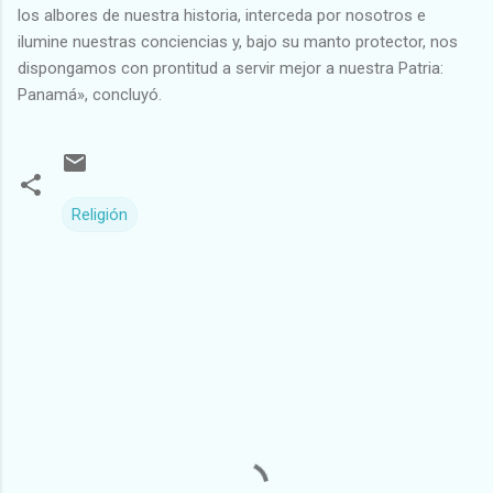
los albores de nuestra historia, interceda por nosotros e
ilumine nuestras conciencias y, bajo su manto protector, nos
dispongamos con prontitud a servir mejor a nuestra Patria:
Panamá», concluyó.
Religión
C
o
m
e
n
t
a
r