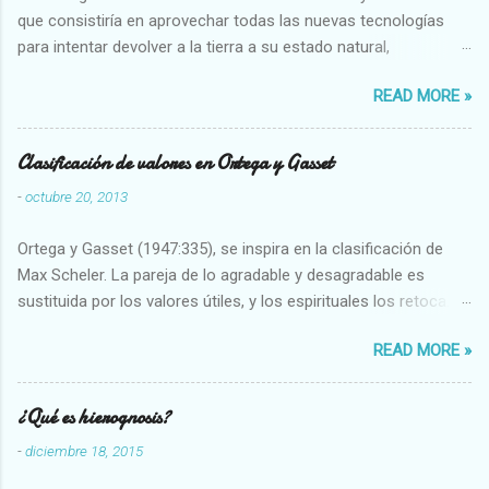
que consistiría en aprovechar todas las nuevas tecnologías
para intentar devolver a la tierra a su estado natural,
restaurarando todo el daño que hemos hecho a la tierra los
READ MORE »
seres humanos.
Clasificación de valores en Ortega y Gasset
-
octubre 20, 2013
Ortega y Gasset (1947:335), se inspira en la clasificación de
Max Scheler. La pareja de lo agradable y desagradable es
sustituida por los valores útiles, y los espirituales los retoca.
Su clasificación queda : 1 UTILES Capaz-Incapaz Caro-Barato
READ MORE »
Abundante-Escaso,etc 2 VITALES Sano-Enfermo Selecto-
Vulgar Enérgico-Inerte Fuerte-Débil,etc. 3 ESPIRITUALES a)
Intelectuales Conocimiento-Error Exacto-Aproximado
¿Qué es hierognosis?
Evidente-Probable,etc b) Morales Bueno-malo Bondadoso-
-
diciembre 18, 2015
malvado Justo-Injusto Escrupuloso-Relajado Leal-Desleal,etc.
d) Estéticos Bello-Feo Gracioso-Tosco Elegante-Inelegante