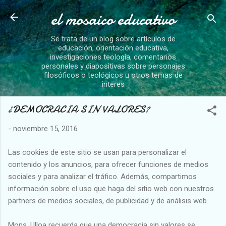
el mosaico educativo
Ir al contenido principal
Se trata de un blog sobre artículos de
educación, orientación educativa,
investigaciones teología, comentarios
personales y diapositivas sobre personajes
filosóficos o teológicos u otros temas de
interes
¿DEMOCRACIA SIN VALORES?
-
noviembre 15, 2016
Las cookies de este sitio se usan para personalizar el
contenido y los anuncios, para ofrecer funciones de medios
sociales y para analizar el tráfico. Además, compartimos
información sobre el uso que haga del sitio web con nuestros
partners de medios sociales, de publicidad y de análisis web.
Mons. Ulloa recuerda que una democracia sin valores se