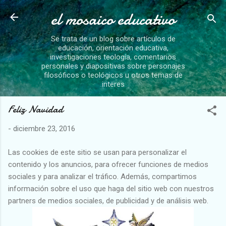
el mosaico educativo
Ir al contenido principal
Se trata de un blog sobre artículos de
educación, orientación educativa,
investigaciones teología, comentarios
personales y diapositivas sobre personajes
filosóficos o teológicos u otros temas de
interes
Feliz Navidad
-
diciembre 23, 2016
Las cookies de este sitio se usan para personalizar el
contenido y los anuncios, para ofrecer funciones de medios
sociales y para analizar el tráfico. Además, compartimos
información sobre el uso que haga del sitio web con nuestros
partners de medios sociales, de publicidad y de análisis web.