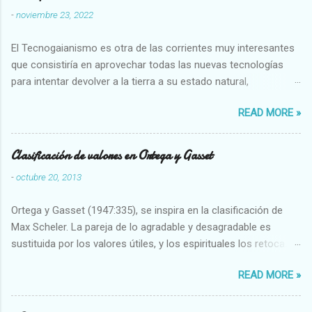
-
noviembre 23, 2022
El Tecnogaianismo es otra de las corrientes muy interesantes
que consistiría en aprovechar todas las nuevas tecnologías
para intentar devolver a la tierra a su estado natural,
restaurarando todo el daño que hemos hecho a la tierra los
READ MORE »
seres humanos.
Clasificación de valores en Ortega y Gasset
-
octubre 20, 2013
Ortega y Gasset (1947:335), se inspira en la clasificación de
Max Scheler. La pareja de lo agradable y desagradable es
sustituida por los valores útiles, y los espirituales los retoca.
Su clasificación queda : 1 UTILES Capaz-Incapaz Caro-Barato
READ MORE »
Abundante-Escaso,etc 2 VITALES Sano-Enfermo Selecto-
Vulgar Enérgico-Inerte Fuerte-Débil,etc. 3 ESPIRITUALES a)
Intelectuales Conocimiento-Error Exacto-Aproximado