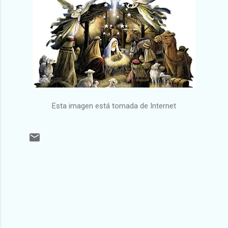
Esta imagen está tomada de Internet
C
o
m
e
n