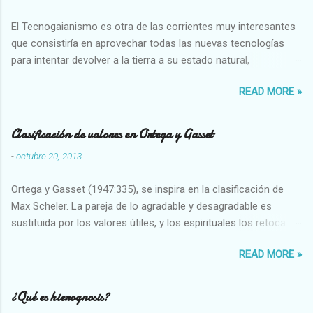
El Tecnogaianismo es otra de las corrientes muy interesantes
que consistiría en aprovechar todas las nuevas tecnologías
para intentar devolver a la tierra a su estado natural,
restaurarando todo el daño que hemos hecho a la tierra los
READ MORE »
seres humanos.
Clasificación de valores en Ortega y Gasset
-
octubre 20, 2013
Ortega y Gasset (1947:335), se inspira en la clasificación de
Max Scheler. La pareja de lo agradable y desagradable es
sustituida por los valores útiles, y los espirituales los retoca.
Su clasificación queda : 1 UTILES Capaz-Incapaz Caro-Barato
READ MORE »
Abundante-Escaso,etc 2 VITALES Sano-Enfermo Selecto-
Vulgar Enérgico-Inerte Fuerte-Débil,etc. 3 ESPIRITUALES a)
Intelectuales Conocimiento-Error Exacto-Aproximado
¿Qué es hierognosis?
Evidente-Probable,etc b) Morales Bueno-malo Bondadoso-