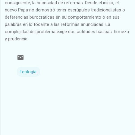
consiguiente, la necesidad de reformas. Desde el inicio, el
nuevo Papa no demostró tener escrúpulos tradicionalistas o
deferencias burocráticas en su comportamiento o en sus
palabras en lo tocante a las reformas anunciadas. La
complejidad del problema exige dos actitudes básicas: firmeza
y prudencia
Teología.
C
o
m
e
n
t