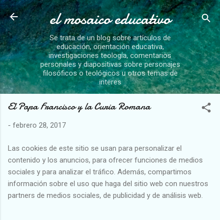
el mosaico educativo
Ir al contenido principal
Se trata de un blog sobre artículos de
educación, orientación educativa,
investigaciones teología, comentarios
personales y diapositivas sobre personajes
filosóficos o teológicos u otros temas de
interes
El Papa Francisco y la Curia Romana
-
febrero 28, 2017
Las cookies de este sitio se usan para personalizar el
contenido y los anuncios, para ofrecer funciones de medios
sociales y para analizar el tráfico. Además, compartimos
información sobre el uso que haga del sitio web con nuestros
partners de medios sociales, de publicidad y de análisis web.