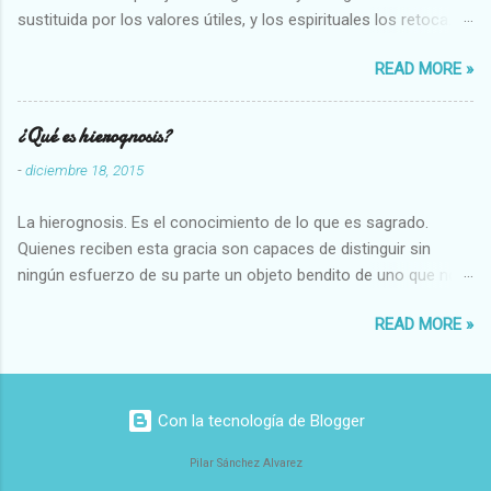
sustituida por los valores útiles, y los espirituales los retoca.
Su clasificación queda : 1 UTILES Capaz-Incapaz Caro-Barato
READ MORE »
Abundante-Escaso,etc 2 VITALES Sano-Enfermo Selecto-
Vulgar Enérgico-Inerte Fuerte-Débil,etc. 3 ESPIRITUALES a)
Intelectuales Conocimiento-Error Exacto-Aproximado
¿Qué es hierognosis?
Evidente-Probable,etc b) Morales Bueno-malo Bondadoso-
-
diciembre 18, 2015
malvado Justo-Injusto Escrupuloso-Relajado Leal-Desleal,etc.
d) Estéticos Bello-Feo Gracioso-Tosco Elegante-Inelegante
La hierognosis. Es el conocimiento de lo que es sagrado.
Armonioso-Inarmonioso 4 RELIGIOSOS Santo-Pr...
Quienes reciben esta gracia son capaces de distinguir sin
ningún esfuerzo de su parte un objeto bendito de uno que no
lo está, o las auténticas reliquias de los santos.
READ MORE »
Con la tecnología de Blogger
Pilar Sánchez Alvarez