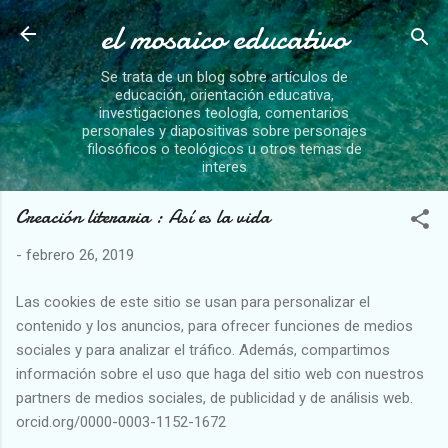
el mosaico educativo
Ir al contenido principal
Se trata de un blog sobre artículos de
educación, orientación educativa,
investigaciones teología, comentarios
personales y diapositivas sobre personajes
filosóficos o teológicos u otros temas de
interes
Creación literaria : Así es la vida
-
febrero 26, 2019
Las cookies de este sitio se usan para personalizar el
contenido y los anuncios, para ofrecer funciones de medios
sociales y para analizar el tráfico. Además, compartimos
información sobre el uso que haga del sitio web con nuestros
partners de medios sociales, de publicidad y de análisis web.
orcid.org/0000-0003-1152-1672