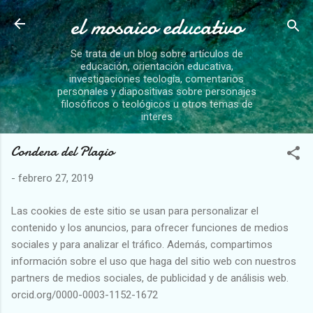
el mosaico educativo
Ir al contenido principal
Se trata de un blog sobre artículos de
educación, orientación educativa,
investigaciones teología, comentarios
personales y diapositivas sobre personajes
filosóficos o teológicos u otros temas de
interes
Condena del Plagio
-
febrero 27, 2019
Las cookies de este sitio se usan para personalizar el
contenido y los anuncios, para ofrecer funciones de medios
sociales y para analizar el tráfico. Además, compartimos
información sobre el uso que haga del sitio web con nuestros
partners de medios sociales, de publicidad y de análisis web.
orcid.org/0000-0003-1152-1672