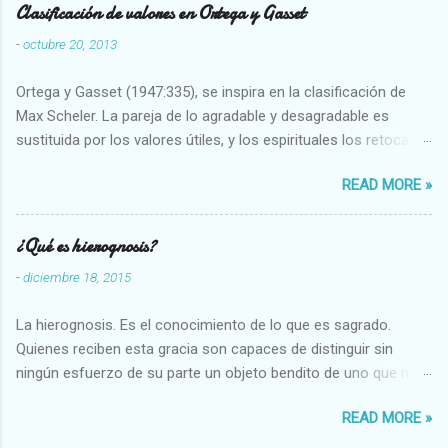
Clasificación de valores en Ortega y Gasset
-
octubre 20, 2013
Ortega y Gasset (1947:335), se inspira en la clasificación de
Max Scheler. La pareja de lo agradable y desagradable es
sustituida por los valores útiles, y los espirituales los retoca.
Su clasificación queda : 1 UTILES Capaz-Incapaz Caro-Barato
READ MORE »
Abundante-Escaso,etc 2 VITALES Sano-Enfermo Selecto-
Vulgar Enérgico-Inerte Fuerte-Débil,etc. 3 ESPIRITUALES a)
Intelectuales Conocimiento-Error Exacto-Aproximado
¿Qué es hierognosis?
Evidente-Probable,etc b) Morales Bueno-malo Bondadoso-
-
diciembre 18, 2015
malvado Justo-Injusto Escrupuloso-Relajado Leal-Desleal,etc.
d) Estéticos Bello-Feo Gracioso-Tosco Elegante-Inelegante
La hierognosis. Es el conocimiento de lo que es sagrado.
Armonioso-Inarmonioso 4 RELIGIOSOS Santo-Pr...
Quienes reciben esta gracia son capaces de distinguir sin
ningún esfuerzo de su parte un objeto bendito de uno que no
lo está, o las auténticas reliquias de los santos.
READ MORE »