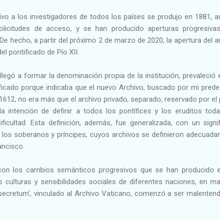
chivo a los investigadores de todos los países se produjo en 1881, 
olicitudes de acceso, y se han producido aperturas progresiva
e hecho, a partir del próximo 2 de marzo de 2020, la apertura del a
el pontificado de Pío XII.
 llegó a formar la denominación propia de la institución, prevaleció 
tificado porque indicaba que el nuevo Archivo, buscado por mi pred
612, no era más que el archivo privado, separado, reservado por el 
a intención de definir a todos los pontífices y los eruditos toda
ificultad. Esta definición, además, fue generalizada, con un signi
 de los soberanos y príncipes, cuyos archivos se definieron adecuad
ancisco.
con los cambios semánticos progresivos que se han producido e
 culturas y sensibilidades sociales de diferentes naciones, en m
secretum', vinculado al Archivo Vaticano, comenzó a ser malentend