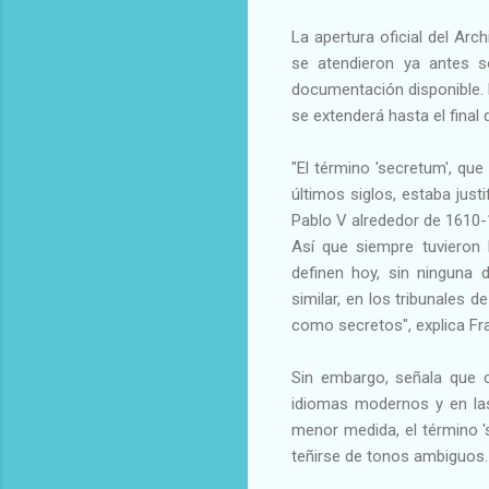
La apertura oficial del Ar
se atendieron ya antes s
documentación disponible. D
se extenderá hasta el final d
"El término 'secretum', que
últimos siglos, estaba jus
Pablo V alrededor de 1610-1
Así que siempre tuvieron l
definen hoy, sin ninguna d
similar, en los tribunales
como secretos", explica Fr
Sin embargo, señala que 
idiomas modernos y en las
menor medida, el término '
teñirse de tonos ambiguos.