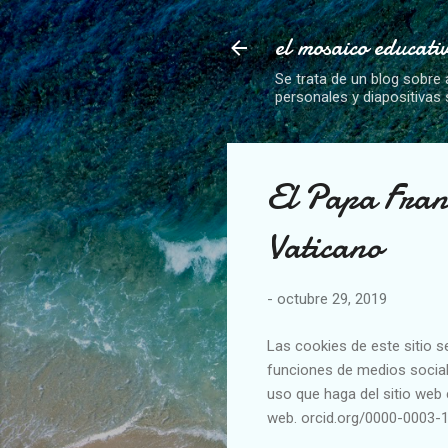
el mosaico educati
Se trata de un blog sobre 
personales y diapositivas
El Papa Fran
Vaticano
-
octubre 29, 2019
Las cookies de este sitio s
funciones de medios social
uso que haga del sitio web 
web. orcid.org/0000-0003-