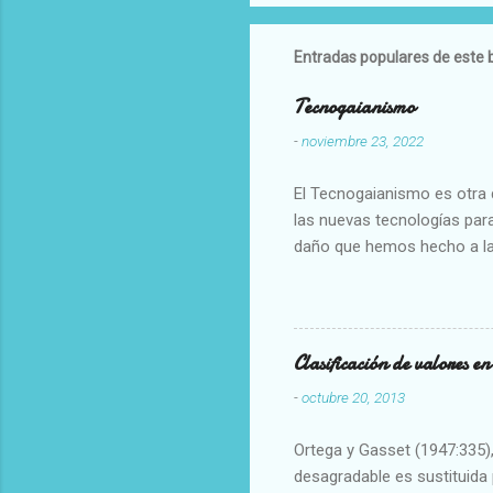
Entradas populares de este 
Tecnogaianismo
-
noviembre 23, 2022
El Tecnogaianismo es otra d
las nuevas tecnologías para
daño que hemos hecho a la
Clasificación de valores e
-
octubre 20, 2013
Ortega y Gasset (1947:335), 
desagradable es sustituida p