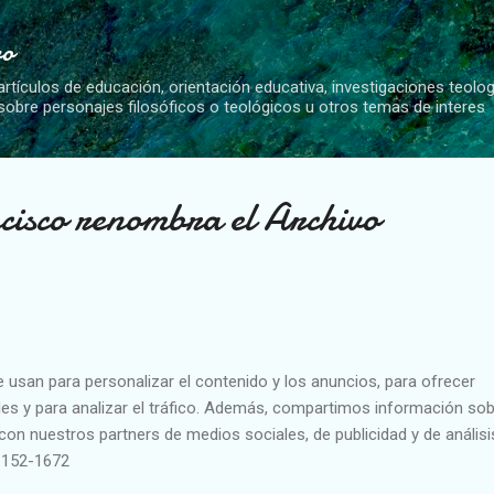
Ir al contenido principal
vo
artículos de educación, orientación educativa, investigaciones teolo
 sobre personajes filosóficos o teológicos u otros temas de interes
cisco renombra el Archivo
e usan para personalizar el contenido y los anuncios, para ofrecer
es y para analizar el tráfico. Además, compartimos información sob
con nuestros partners de medios sociales, de publicidad y de análisi
1152-1672