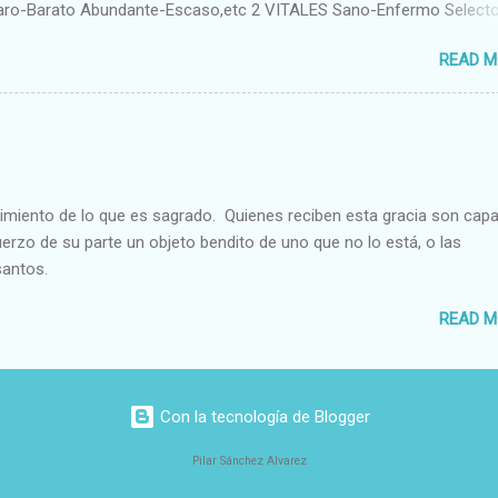
aro-Barato Abundante-Escaso,etc 2 VITALES Sano-Enfermo Select
rte-Débil,etc. 3 ESPIRITUALES a) Intelectuales Conocimiento-Error E
READ M
ble,etc b) Morales Bueno-malo Bondadoso-malvado Justo-Injusto
Desleal,etc. d) Estéticos Bello-Feo Gracioso-Tosco Elegante-Ineleg
ELIGIOSOS Santo-Pr...
cimiento de lo que es sagrado. Quienes reciben esta gracia son cap
fuerzo de su parte un objeto bendito de uno que no lo está, o las
santos.
READ M
Con la tecnología de Blogger
Pilar Sánchez Alvarez