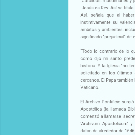
Católicos, musulmanes y jud
Jesús es Rey: Así se titula
Así, señala que al haber
instintivamente su valenc
ámbitos y ambientes, inclu
significado "prejudicial" d
"Todo lo contrario de lo q
como dijo mi santo predec
historia. Y la Iglesia "no 
solicitado en los último
cercanos. El Papa también 
Vaticano.
El Archivo Pontificio surgi
Apostólica (la llamada Bib
comenzó a llamarse 'secreto
'Archivum Apostolicum' y 
datan de alrededor de 1646)