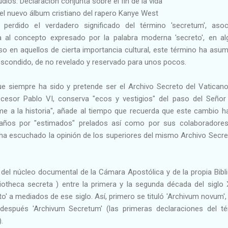
íos: Declaración conjunta sobre el fin de la vida
 el nuevo álbum cristiano del rapero Kanye West
 perdido el verdadero significado del término 'secretum', aso
ia al concepto expresado por la palabra moderna 'secreto', en a
so en aquellos de cierta importancia cultural, este término ha asum
e escondido, de no revelado y reservado para unos pocos.
ue siempre ha sido y pretende ser el Archivo Secreto del Vaticano
esor Pablo VI, conserva "ecos y vestigios" del paso del Señor
teme a la historia", añade al tiempo que recuerda que este cambio h
s años por "estimados" prelados así como por sus colaboradore
ha escuchado la opinión de los superiores del mismo Archivo Secre
ó del núcleo documental de la Cámara Apostólica y de la propia Bibl
liotheca secreta ) entre la primera y la segunda década del siglo 
' a mediados de ese siglo. Así, primero se tituló 'Archivum novum',
después 'Archivum Secretum' (las primeras declaraciones del t
.