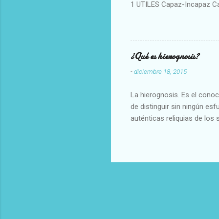
1 UTILES Capaz-Incapaz C
Vulgar Enérgico-Inerte Fue
Aproximado Evidente-Proba
Escrupuloso-Relajado Leal-
Armonioso-Inarmonioso 4 R
¿Qué es hierognosis?
-
diciembre 18, 2015
La hierognosis. Es el cono
de distinguir sin ningún es
auténticas reliquias de los 