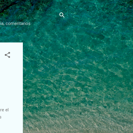
gía, comentarios
re el
s