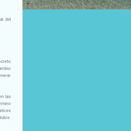
al del
ecreto
cambio
nerar
en las
érmino
atices
tubre.