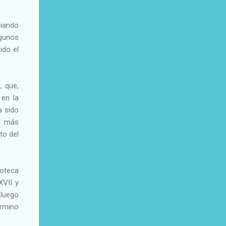
ciando
lgunos
ido el
, que,
 en la
a sido
s más
to del
ioteca
XVII y
 luego
érmino