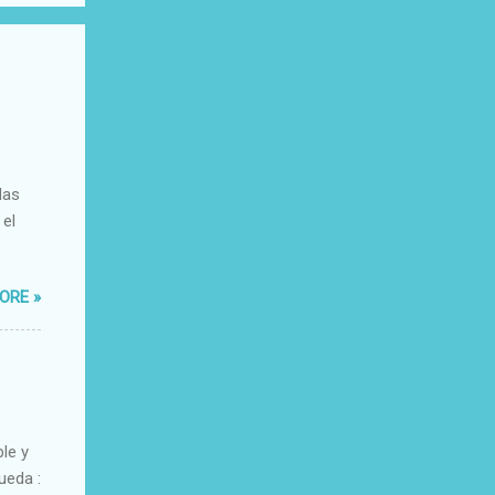
das
 el
ORE »
ble y
ueda :