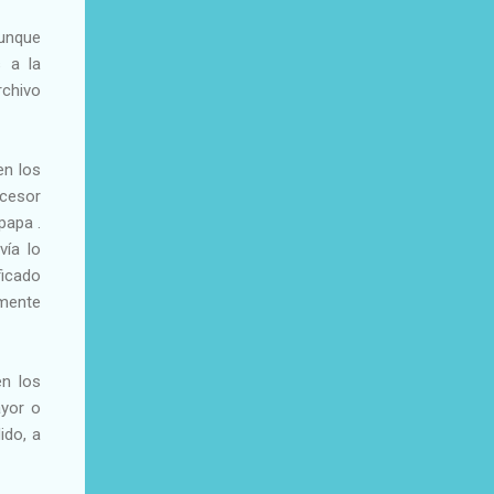
aunque
s a la
rchivo
en los
ecesor
papa .
vía lo
ficado
amente
n los
ayor o
ido, a