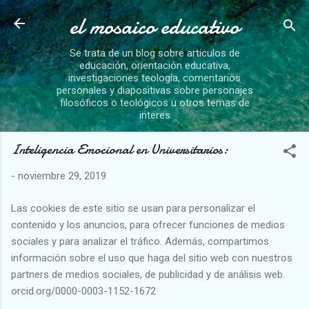
el mosaico educativo
Se trata de un blog sobre artículos de
educación, orientación educativa,
investigaciones teología, comentarios
personales y diapositivas sobre personajes
filosóficos o teológicos u otros temas de
interes
Inteligencia Emocional en Universitarios:
-
noviembre 29, 2019
Las cookies de este sitio se usan para personalizar el
contenido y los anuncios, para ofrecer funciones de medios
sociales y para analizar el tráfico. Además, compartimos
información sobre el uso que haga del sitio web con nuestros
partners de medios sociales, de publicidad y de análisis web.
orcid.org/0000-0003-1152-1672