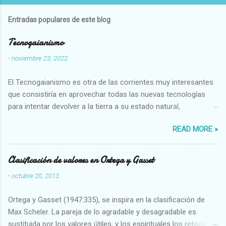
Entradas populares de este blog
Tecnogaianismo
-
noviembre 23, 2022
El Tecnogaianismo es otra de las corrientes muy interesantes
que consistiría en aprovechar todas las nuevas tecnologías
para intentar devolver a la tierra a su estado natural,
restaurarando todo el daño que hemos hecho a la tierra los
READ MORE »
seres humanos.
Clasificación de valores en Ortega y Gasset
-
octubre 20, 2013
Ortega y Gasset (1947:335), se inspira en la clasificación de
Max Scheler. La pareja de lo agradable y desagradable es
sustituida por los valores útiles, y los espirituales los retoca.