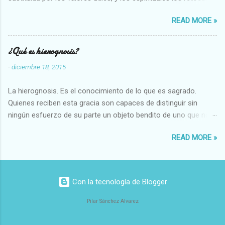
Su clasificación queda : 1 UTILES Capaz-Incapaz Caro-Barato
READ MORE »
Abundante-Escaso,etc 2 VITALES Sano-Enfermo Selecto-
Vulgar Enérgico-Inerte Fuerte-Débil,etc. 3 ESPIRITUALES a)
Intelectuales Conocimiento-Error Exacto-Aproximado
¿Qué es hierognosis?
Evidente-Probable,etc b) Morales Bueno-malo Bondadoso-
-
diciembre 18, 2015
malvado Justo-Injusto Escrupuloso-Relajado Leal-Desleal,etc.
d) Estéticos Bello-Feo Gracioso-Tosco Elegante-Inelegante
La hierognosis. Es el conocimiento de lo que es sagrado.
Armonioso-Inarmonioso 4 RELIGIOSOS Santo-Pr...
Quienes reciben esta gracia son capaces de distinguir sin
ningún esfuerzo de su parte un objeto bendito de uno que no
lo está, o las auténticas reliquias de los santos.
READ MORE »
Con la tecnología de Blogger
Pilar Sánchez Alvarez