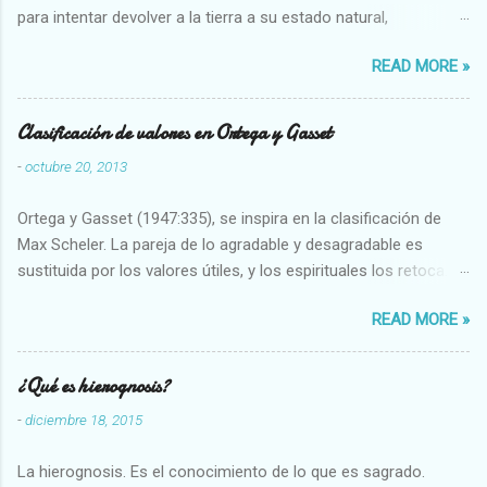
para intentar devolver a la tierra a su estado natural,
restaurarando todo el daño que hemos hecho a la tierra los
READ MORE »
seres humanos.
Clasificación de valores en Ortega y Gasset
-
octubre 20, 2013
Ortega y Gasset (1947:335), se inspira en la clasificación de
Max Scheler. La pareja de lo agradable y desagradable es
sustituida por los valores útiles, y los espirituales los retoca.
Su clasificación queda : 1 UTILES Capaz-Incapaz Caro-Barato
READ MORE »
Abundante-Escaso,etc 2 VITALES Sano-Enfermo Selecto-
Vulgar Enérgico-Inerte Fuerte-Débil,etc. 3 ESPIRITUALES a)
Intelectuales Conocimiento-Error Exacto-Aproximado
¿Qué es hierognosis?
Evidente-Probable,etc b) Morales Bueno-malo Bondadoso-
-
diciembre 18, 2015
malvado Justo-Injusto Escrupuloso-Relajado Leal-Desleal,etc.
d) Estéticos Bello-Feo Gracioso-Tosco Elegante-Inelegante
La hierognosis. Es el conocimiento de lo que es sagrado.
Armonioso-Inarmonioso 4 RELIGIOSOS Santo-Pr...