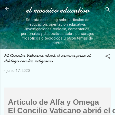
el mosaico educativo
Se trata de un blog sobre artículos de
educación, orientación educativa,
investigaciones teología, comentarios
personales y diapositivas sobre personajes
filosóficos o teológicos u otros temas de
interes
El Concilio Vaticano abrió el camino para el
diálogo con las religiones
-
junio 17, 2020
Artículo de Alfa y Omega
El Concilio Vaticano abrió el