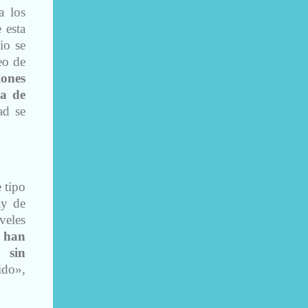
a los
 esta
io se
eo de
iones
ma de
ad se
 tipo
ay de
veles
:
han
s sin
ido»,