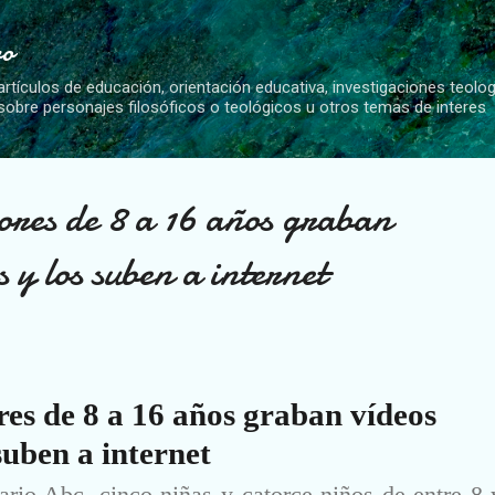
Ir al contenido principal
vo
artículos de educación, orientación educativa, investigaciones teolo
 sobre personajes filosóficos o teológicos u otros temas de interes
res de 8 a 16 años graban
s y los suben a internet
es de 8 a 16 años graban vídeos
suben a internet
ario Abc, cinco niñas y catorce niños de entre 8