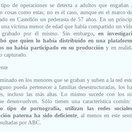
tipo de operaciones se detecta a adultos que engañan 
 cosas como estas; no es el caso, aunque en el marco de
stado en Castellón un pederasta de 57 años. En un princip
e una víctima menor de edad que había compartido un víd
l grabado por él mismo. Sin embargo
, en investigac
obó que quien lo había distribuido en una platafor
os no había participado en su producción
y en realid
go capturado.
ente
minado en los menores que se graban y suben a la red este
guno pueda pertenecer a familias desestructuradas, los h
les, incluso las más altas. Lo mismo sucede con los ni
 se desenvuelven. Sólo tienen una característica común
o tipo de pornografía, utilizan las redes sociale
nción paterna ha sido deficiente
, al menos en este sent
nsultadas por ABC.