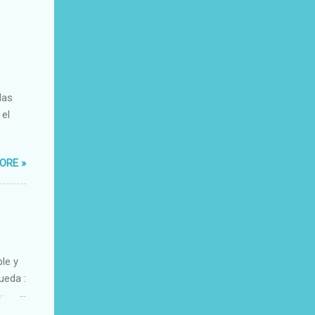
das
 el
ORE »
ble y
ueda :
o-
xacto-