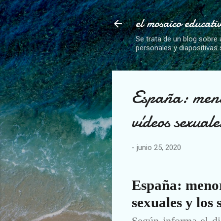
el mosaico educati
Se trata de un blog sobre 
personales y diapositivas
España: meno
vídeos sexuale
-
junio 25, 2020
España: menor
sexuales y los 
S
egún informa el di