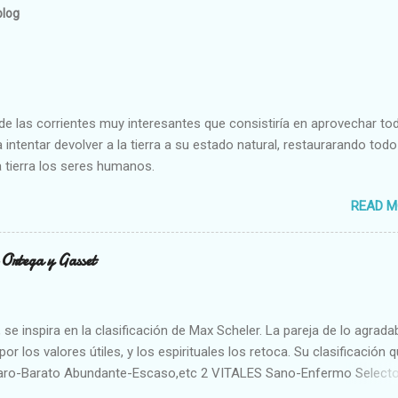
blog
e las corrientes muy interesantes que consistiría en aprovechar to
 intentar devolver a la tierra a su estado natural, restaurarando todo
 tierra los seres humanos.
READ M
n Ortega y Gasset
se inspira en la clasificación de Max Scheler. La pareja de lo agrada
or los valores útiles, y los espirituales los retoca. Su clasificación q
aro-Barato Abundante-Escaso,etc 2 VITALES Sano-Enfermo Select
rte-Débil,etc. 3 ESPIRITUALES a) Intelectuales Conocimiento-Error E