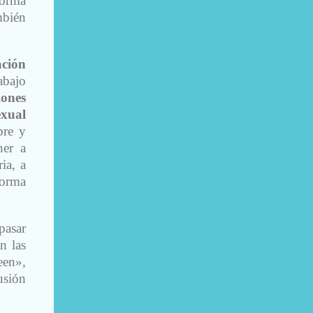
forma
mbién
ación
abajo
iones
exual
bre y
ner a
ia, a
forma
pasar
n las
een»,
usión