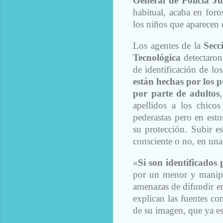
General de Policía Ju
habitual, acaba en for
los niños que aparecen 
Los agentes de la
Secci
Tecnológica
detectaron
de identificación de l
están hechas por los p
por parte de adultos
apellidos a los chico
pederastas pero en estos
su protección. Subir es
consciente o no, en una
«
Si son identificados 
por un menor y manipul
amenazas de difundir en
explican las fuentes c
de su imagen, que ya es