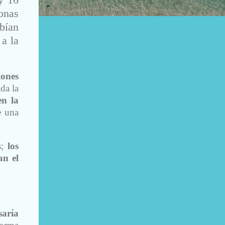
zonas
bían
a la
iones
ida la
en la
e una
s;
los
an el
aría