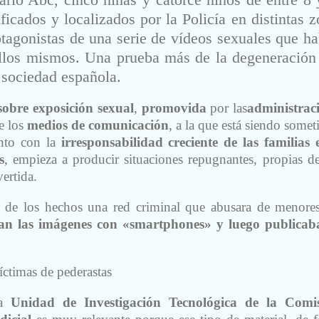
ficados y localizados por la Policía en distintas 
agonistas de una serie de vídeos sexuales que ha
llos mismos. Una prueba más de la degeneración 
 sociedad española.
sobre exposición sexual
,
promovida
por las
administrac
e los
medios de comunicación
, a la que está siendo somet
unto con la
irresponsabilidad creciente de las familias 
s
, empieza a producir situaciones repugnantes, propias d
ertida.
s de los hechos una red criminal que abusara de menore
an las imágenes con «smartphones» y luego publicab
ctimas de pederastas
a
Unidad de Investigación Tecnológica
de la Comis