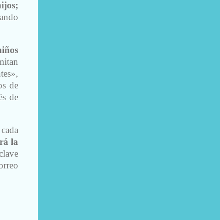
ijos;
uando
niños
imitan
tes»,
os de
és de
 cada
rá la
clave
reo