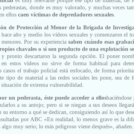
dicial
es muy relevante porque ese tipo de material, de 
os pederastas, donde es muy valorado, y muchas veces ta
en ellos
caen víctimas de depredadores sexuales
.
ón de Protección al Menor de la Brigada de Investig
 hace año y medio los vídeos sexuales y comenzaron el tr
os menores. Por su experiencia
saben cuándo esas grabac
ropios chavales o si son producto de una explotación s
, y pronto descartaron la segunda opción. El poner nom
s en estos vídeos no sirve de forma habitual para dete
 casos el trabajo policial está enfocado, de forma prioritar
te tipo de material a las redes sociales les pone, sea de 
 situación de extrema vulnerabilidad.
por un pederasta, éste puede acceder a ellos
haciéndose 
arlos a su antojo; pero si se niegan a sus deseos llegará
 su entorno a qué se dedican, consiguiendo así lo que des
onsultadas por ABC «En realidad, lo menos grave es la dif
 algo muy serio; lo más peligroso viene después», añaden.