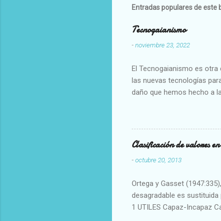
Entradas populares de este 
Tecnogaianismo
-
noviembre 23, 2022
El Tecnogaianismo es otra d
las nuevas tecnologías para
daño que hemos hecho a la
Clasificación de valores e
-
octubre 20, 2013
Ortega y Gasset (1947:335), 
desagradable es sustituida p
1 UTILES Capaz-Incapaz C
Vulgar Enérgico-Inerte Fue