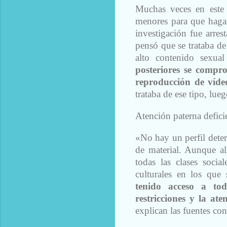
Muchas veces en este 
menores para que hagan
investigación fue arre
pensó que se trataba d
alto contenido sexua
posteriores se compr
reproducción de víde
trataba de ese tipo, lue
Atención paterna defici
«No hay un perfil deter
de material. Aunque al
todas las clases socia
culturales en los que
tenido acceso a tod
restricciones y la ate
explican las fuentes co