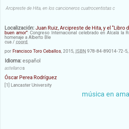
Arcipreste de Hita, en los cancioneros cuatrocentistas c
Localización:
Juan Ruiz, Arcipreste de Hita, y el "Libro 
buen amor"
:
Congreso Internacional celebrado en Alcalá la
homenaje a Alberto Ble
cua
/
coord.
por
Francisco Toro Ceballos
, 2015,
ISBN
978-84-89014-72-5
Idioma:
español
astellano
s
Óscar Perea Rodríguez
[1]
Lancaster University
música en am