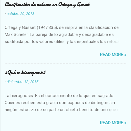
Clasificación de valores en Ortega y Gasset
-
octubre 20, 2013
Ortega y Gasset (1947:335), se inspira en la clasificación de
Max Scheler. La pareja de lo agradable y desagradable es
sustituida por los valores útiles, y los espirituales los retoca.
Su clasificación queda : 1 UTILES Capaz-Incapaz Caro-Barato
READ MORE »
Abundante-Escaso,etc 2 VITALES Sano-Enfermo Selecto-
Vulgar Enérgico-Inerte Fuerte-Débil,etc. 3 ESPIRITUALES a)
Intelectuales Conocimiento-Error Exacto-Aproximado
¿Qué es hierognosis?
Evidente-Probable,etc b) Morales Bueno-malo Bondadoso-
-
diciembre 18, 2015
malvado Justo-Injusto Escrupuloso-Relajado Leal-Desleal,etc.
d) Estéticos Bello-Feo Gracioso-Tosco Elegante-Inelegante
La hierognosis. Es el conocimiento de lo que es sagrado.
Armonioso-Inarmonioso 4 RELIGIOSOS Santo-Pr...
Quienes reciben esta gracia son capaces de distinguir sin
ningún esfuerzo de su parte un objeto bendito de uno que no
lo está, o las auténticas reliquias de los santos.
READ MORE »