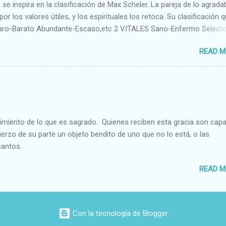
se inspira en la clasificación de Max Scheler. La pareja de lo agrada
or los valores útiles, y los espirituales los retoca. Su clasificación q
aro-Barato Abundante-Escaso,etc 2 VITALES Sano-Enfermo Select
rte-Débil,etc. 3 ESPIRITUALES a) Intelectuales Conocimiento-Error E
READ M
ble,etc b) Morales Bueno-malo Bondadoso-malvado Justo-Injusto
Desleal,etc. d) Estéticos Bello-Feo Gracioso-Tosco Elegante-Ineleg
ELIGIOSOS Santo-Pr...
cimiento de lo que es sagrado. Quienes reciben esta gracia son cap
fuerzo de su parte un objeto bendito de uno que no lo está, o las
santos.
READ M
Con la tecnología de Blogger