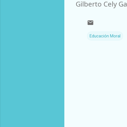
Gilberto Cely Ga
Educación Moral
C
o
m
e
n
t
a
r
i
o