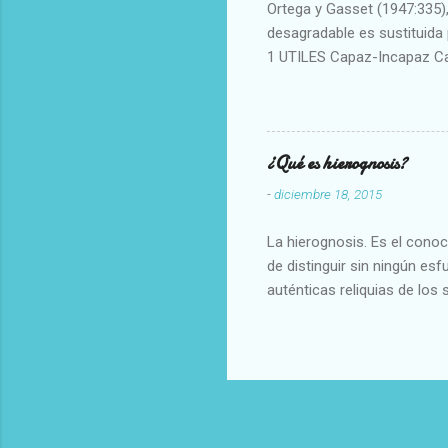
Ortega y Gasset (1947:335), 
desagradable es sustituida p
1 UTILES Capaz-Incapaz C
Vulgar Enérgico-Inerte Fue
Aproximado Evidente-Proba
Escrupuloso-Relajado Leal-
Armonioso-Inarmonioso 4 R
¿Qué es hierognosis?
-
diciembre 18, 2015
La hierognosis. Es el cono
de distinguir sin ningún es
auténticas reliquias de los 