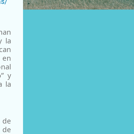
as/
onan
y la
can
, en
nal
o” y
a la
 de
 de