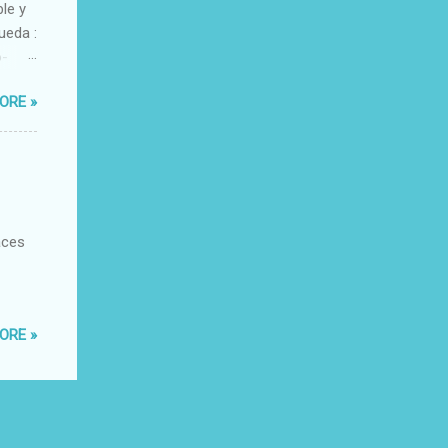
ble y
ueda :
o-
xacto-
ORE »
ante
aces
ORE »