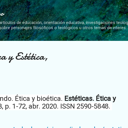
Ir al contenido principal
vo
artículos de educación, orientación educativa, investigaciones teolo
 sobre personajes filosóficos o teológicos u otros temas de interes
ca y Estética,
o. Ética y bioética.
Estéticas. Ética y
 v. 3, p. 1-72, abr. 2020. ISSN 2590-5848.