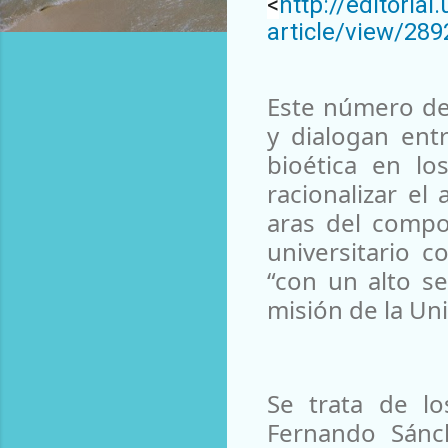
<
http://editoria
article/view/289
Este número de 
y dialogan entr
bioética en lo
racionalizar el 
aras del compo
universitario 
“con un alto s
misión de la Uni
Se trata de lo
Fernando Sánch