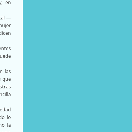
y, en
cal —
mujer
dicen
entes
puede
n las
s que
stras
cilla
iedad
do lo
no la