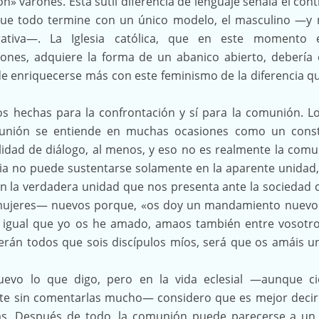
n» varones. Esta sutil diferencia de lenguaje señala el cont
que todo termine con un único modelo, el masculino —y 
ativa—. La Iglesia católica, que en este momento 
ones, adquiere la forma de un abanico abierto, debería 
 de enriquecerse más con este feminismo de la diferencia q
s hechas para la confrontación y sí para la comunión. L
unión se entiende en muchas ocasiones como un cons
lidad de diálogo, al menos, y eso no es realmente la comu
sia no puede sustentarse solamente en la aparente unidad,
n la verdadera unidad que nos presenta ante la sociedad
ujeres— nuevos porque, «os doy un mandamiento nuevo
 igual que yo os he amado, amaos también entre vosotro
erán todos que sois discípulos míos, será que os amáis u
evo lo que digo, pero en la vida eclesial —aunque ci
nte sin comentarlas mucho— considero que es mejor decirl
rlas. Después de todo, la comunión puede parecerse a un