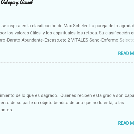
n Ortega y Gasset
se inspira en la clasificación de Max Scheler. La pareja de lo agrada
or los valores útiles, y los espirituales los retoca. Su clasificación q
aro-Barato Abundante-Escaso,etc 2 VITALES Sano-Enfermo Select
rte-Débil,etc. 3 ESPIRITUALES a) Intelectuales Conocimiento-Error E
READ M
ble,etc b) Morales Bueno-malo Bondadoso-malvado Justo-Injusto
Desleal,etc. d) Estéticos Bello-Feo Gracioso-Tosco Elegante-Ineleg
ELIGIOSOS Santo-Pr...
cimiento de lo que es sagrado. Quienes reciben esta gracia son cap
fuerzo de su parte un objeto bendito de uno que no lo está, o las
santos.
READ M