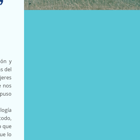
ión y
s del
jeres
e nos
upuso
logía
todo,
o que
ue lo