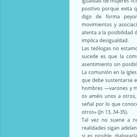
igualdad de mujeres «co
positivo porque evita 
digo de forma peyor
movimientos y asociaci
atenta a la posibilidad
implica desigualdad.
Las teólogas no estamo
sucede es que la com
asentimiento sin posibi
La comunión en la Igle
que debe sustentarse e
hombres —varones y m
os améis unos a otros,
señal por lo que conoc
otros» (Jn 13, 34-35).
Tal vez no suene a nu
realidades sigan adela
si es posible, dialoga