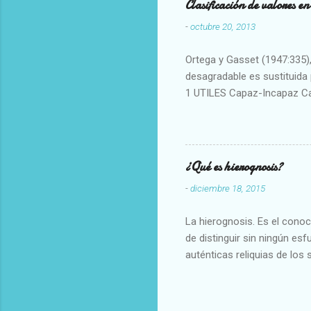
Clasificación de valores e
-
octubre 20, 2013
Ortega y Gasset (1947:335), 
desagradable es sustituida p
1 UTILES Capaz-Incapaz C
Vulgar Enérgico-Inerte Fue
Aproximado Evidente-Proba
Escrupuloso-Relajado Leal-
Armonioso-Inarmonioso 4 R
¿Qué es hierognosis?
-
diciembre 18, 2015
La hierognosis. Es el cono
de distinguir sin ningún es
auténticas reliquias de los 