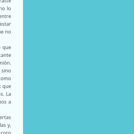
raste
no lo
entre
estar
ue no
o que
tante
nión.
 sino
 como
: que
s. La
nos a
ertas
as y,
 coro