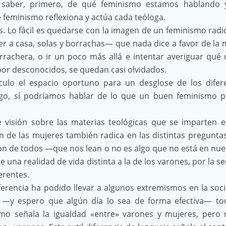
a saber, primero, de qué feminismo estamos hablando 
 feminismo reflexiona y actúa cada teóloga.
 Lo fácil es quedarse con la imagen de un feminismo radi
r a casa, solas y borrachas— que nada dice a favor de la 
rrachera, o ir un poco más allá e intentar averiguar qué 
or desconocidos, se quedan casi olvidados.
culo el espacio oportuno para un desglose de los difer
go, sí podríamos hablar de lo que un buen feminismo 
 visión sobre las materias teológicas que se imparten e
ón de las mujeres también radica en las distintas pregunta
ón de todos —que nos lean o no es algo que no está en nue
na realidad de vida distinta a la de los varones, por la sen
erentes.
iferencia ha podido llevar a algunos extremismos en la soc
ería —y espero que algún día lo sea de forma efectiva— to
smo señala la igualdad «entre» varones y mujeres, pero 