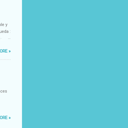
ble y
ueda :
o-
xacto-
ORE »
ante
aces
ORE »