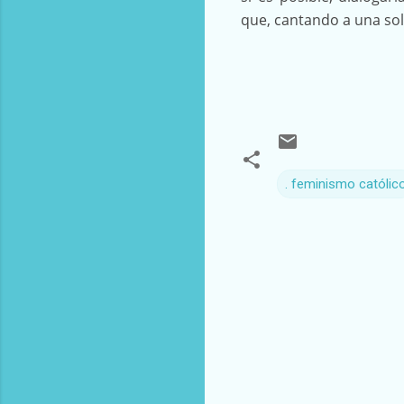
que, cantando a una sol
. feminismo católic
C
o
m
e
n
t
a