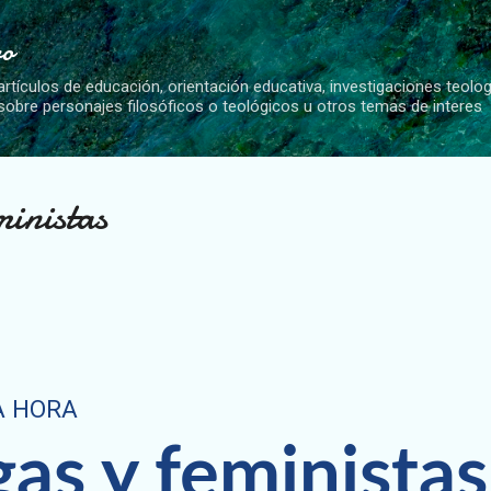
Ir al contenido principal
vo
artículos de educación, orientación educativa, investigaciones teolo
 sobre personajes filosóficos o teológicos u otros temas de interes
ministas
A HORA
as y feministas