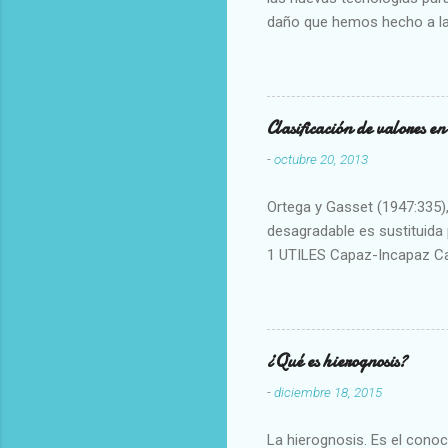
daño que hemos hecho a la
Clasificación de valores e
-
octubre 20, 2013
Ortega y Gasset (1947:335), 
desagradable es sustituida p
1 UTILES Capaz-Incapaz C
Vulgar Enérgico-Inerte Fue
Aproximado Evidente-Proba
Escrupuloso-Relajado Leal-
Armonioso-Inarmonioso 4 R
¿Qué es hierognosis?
-
diciembre 18, 2015
La hierognosis. Es el cono