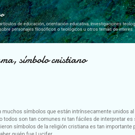
Ir al contenido principal
vo
artículos de educación, orientación educativa, investigaciones teolo
 sobre personajes filosóficos o teológicos u otros temas de interes
ma, símbolo cristiano
ten muchos símbolos que están intrínsecamente unidos al
o todos son tan comunes ni tan fáciles de interpretar
es 
ieron símbolos de la religión cristiana es tan importante 
aber quién fue Lucifer.