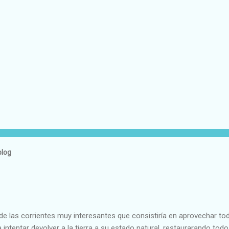
blog
e las corrientes muy interesantes que consistiría en aprovechar to
 intentar devolver a la tierra a su estado natural, restaurarando todo