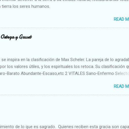
 tierra los seres humanos.
READ M
n Ortega y Gasset
se inspira en la clasificación de Max Scheler. La pareja de lo agrada
or los valores útiles, y los espirituales los retoca. Su clasificación q
aro-Barato Abundante-Escaso,etc 2 VITALES Sano-Enfermo Select
rte-Débil,etc. 3 ESPIRITUALES a) Intelectuales Conocimiento-Error E
READ M
ble,etc b) Morales Bueno-malo Bondadoso-malvado Justo-Injusto
Desleal,etc. d) Estéticos Bello-Feo Gracioso-Tosco Elegante-Ineleg
ELIGIOSOS Santo-Pr...
cimiento de lo que es sagrado. Quienes reciben esta gracia son cap