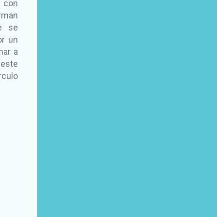
s con
orman
te se
or un
nar a
 este
rculo