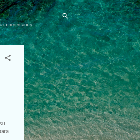
gía, comentarios
su
para