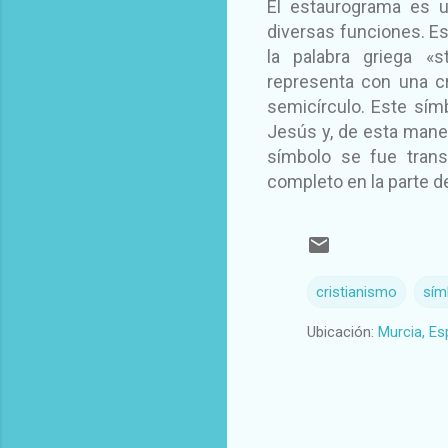
El estaurograma es u
diversas funciones. Es
la palabra griega «s
representa con una cr
semicírculo. Este sím
Jesús y, de esta maner
símbolo se fue trans
completo en la parte de
cristianismo
sím
Ubicación:
Murcia, E
C
o
m