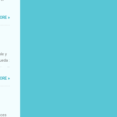
ORE »
ble y
ueda :
o-
xacto-
ORE »
ante
aces