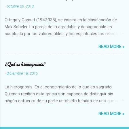
-
octubre 20, 2013
Ortega y Gasset (1947:335), se inspira en la clasificación de
Max Scheler. La pareja de lo agradable y desagradable es
sustituida por los valores útiles, y los espirituales los retoca.
Su clasificación queda : 1 UTILES Capaz-Incapaz Caro-Barato
READ MORE »
Abundante-Escaso,etc 2 VITALES Sano-Enfermo Selecto-
Vulgar Enérgico-Inerte Fuerte-Débil,etc. 3 ESPIRITUALES a)
Intelectuales Conocimiento-Error Exacto-Aproximado
¿Qué es hierognosis?
Evidente-Probable,etc b) Morales Bueno-malo Bondadoso-
-
diciembre 18, 2015
malvado Justo-Injusto Escrupuloso-Relajado Leal-Desleal,etc.
d) Estéticos Bello-Feo Gracioso-Tosco Elegante-Inelegante
La hierognosis. Es el conocimiento de lo que es sagrado.
Armonioso-Inarmonioso 4 RELIGIOSOS Santo-Pr...
Quienes reciben esta gracia son capaces de distinguir sin
ningún esfuerzo de su parte un objeto bendito de uno que no
lo está, o las auténticas reliquias de los santos.
READ MORE »