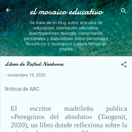
el mosaico educativo
Ir al contenido principal
Se trata de un blog sobre artículos de
educación, orientación educativa,
investigaciones teología, comentarios
personales y diapositivas sobre personajes
filosóficos o teológicos u otros temas de
interes
Libro de Rafael Narbona
-
noviembre 19, 2020
Noticia de ABC
El escritor madrileño publica
«Peregrinos del absoluto» (Taugenit,
2020), un libro donde reflexiona sobre la