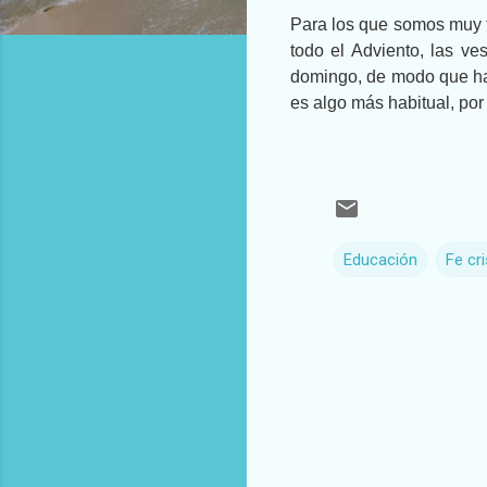
Para los que somos muy to
todo el Adviento, las ve
domingo, de modo que hab
es algo más habitual, por
Educación
Fe cri
C
o
m
e
n
t