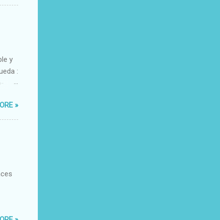
ble y
ueda :
o-
xacto-
ORE »
ante
aces
ORE »