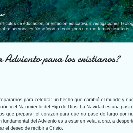
Ir al contenido principal
vo
artículos de educación, orientación educativa, investigaciones teolo
 sobre personajes filosóficos o teológicos u otros temas de interes
a Adviento para los cristianos?
repararnos para celebrar un hecho que cambió el mundo y nue
ción y el Nacimiento del Hijo de Dios. La Navidad es una pasc
os que preparar el corazón para que no pase de largo por nu
ón fundamental del Adviento es a estar en vela, a orar, a despert
r el deseo de recibir a Cristo.