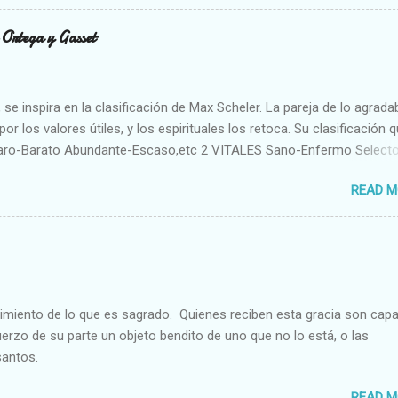
n Ortega y Gasset
se inspira en la clasificación de Max Scheler. La pareja de lo agrada
or los valores útiles, y los espirituales los retoca. Su clasificación q
aro-Barato Abundante-Escaso,etc 2 VITALES Sano-Enfermo Select
rte-Débil,etc. 3 ESPIRITUALES a) Intelectuales Conocimiento-Error E
READ M
ble,etc b) Morales Bueno-malo Bondadoso-malvado Justo-Injusto
Desleal,etc. d) Estéticos Bello-Feo Gracioso-Tosco Elegante-Ineleg
ELIGIOSOS Santo-Pr...
cimiento de lo que es sagrado. Quienes reciben esta gracia son cap
fuerzo de su parte un objeto bendito de uno que no lo está, o las
santos.
READ M