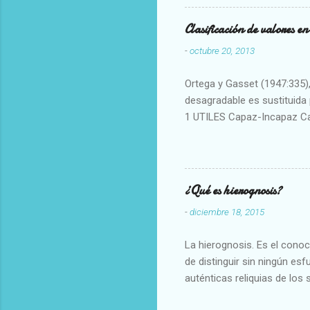
Clasificación de valores e
-
octubre 20, 2013
Ortega y Gasset (1947:335), 
desagradable es sustituida p
1 UTILES Capaz-Incapaz C
Vulgar Enérgico-Inerte Fue
Aproximado Evidente-Proba
Escrupuloso-Relajado Leal-
Armonioso-Inarmonioso 4 R
¿Qué es hierognosis?
-
diciembre 18, 2015
La hierognosis. Es el cono
de distinguir sin ningún es
auténticas reliquias de los 