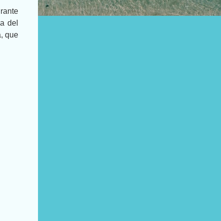
urante
sa del
a, que