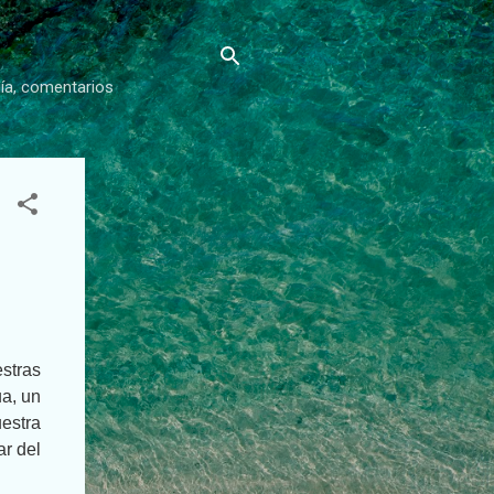
gía, comentarios
stras
ua, un
estra
ar del