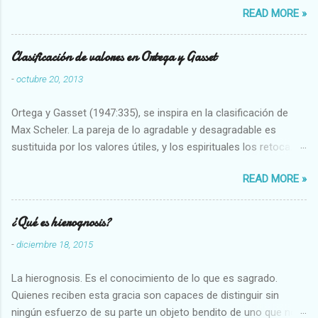
READ MORE »
seres humanos.
Clasificación de valores en Ortega y Gasset
-
octubre 20, 2013
Ortega y Gasset (1947:335), se inspira en la clasificación de
Max Scheler. La pareja de lo agradable y desagradable es
sustituida por los valores útiles, y los espirituales los retoca.
Su clasificación queda : 1 UTILES Capaz-Incapaz Caro-Barato
READ MORE »
Abundante-Escaso,etc 2 VITALES Sano-Enfermo Selecto-
Vulgar Enérgico-Inerte Fuerte-Débil,etc. 3 ESPIRITUALES a)
Intelectuales Conocimiento-Error Exacto-Aproximado
¿Qué es hierognosis?
Evidente-Probable,etc b) Morales Bueno-malo Bondadoso-
-
diciembre 18, 2015
malvado Justo-Injusto Escrupuloso-Relajado Leal-Desleal,etc.
d) Estéticos Bello-Feo Gracioso-Tosco Elegante-Inelegante
La hierognosis. Es el conocimiento de lo que es sagrado.
Armonioso-Inarmonioso 4 RELIGIOSOS Santo-Pr...
Quienes reciben esta gracia son capaces de distinguir sin
ningún esfuerzo de su parte un objeto bendito de uno que no