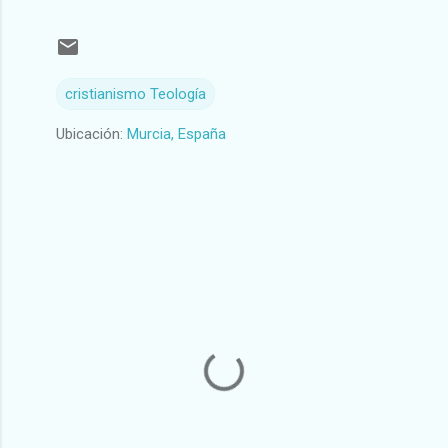
cristianismo Teología
Ubicación:
Murcia, España
C
o
m
e
n
t
a
r
i
o