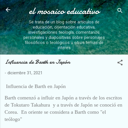
el mosaico educativo
Ir al contenido principal
Se trata de un blog sobre artículos de
educación, orientación educativa,
investigaciones teología, comentarios
personales y diapositivas sobre personajes
filosóficos o teológicos u otros temas de
interes
Influencia de Barth en Japón
-
diciembre 31, 2021
Influencia de Barth en Japón
Barth comenzó a influir en Japón a través de los escritos
de Tokutaro Takahura y a través de Japón se conoció en
Corea. En oriente se considera a Barth como "el
teólogo"