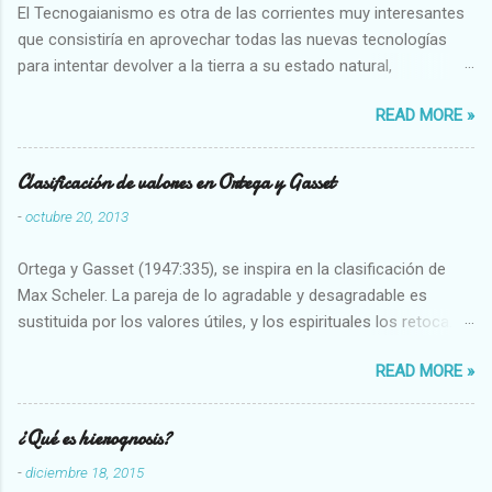
El Tecnogaianismo es otra de las corrientes muy interesantes
que consistiría en aprovechar todas las nuevas tecnologías
para intentar devolver a la tierra a su estado natural,
restaurarando todo el daño que hemos hecho a la tierra los
READ MORE »
seres humanos.
Clasificación de valores en Ortega y Gasset
-
octubre 20, 2013
Ortega y Gasset (1947:335), se inspira en la clasificación de
Max Scheler. La pareja de lo agradable y desagradable es
sustituida por los valores útiles, y los espirituales los retoca.
Su clasificación queda : 1 UTILES Capaz-Incapaz Caro-Barato
READ MORE »
Abundante-Escaso,etc 2 VITALES Sano-Enfermo Selecto-
Vulgar Enérgico-Inerte Fuerte-Débil,etc. 3 ESPIRITUALES a)
Intelectuales Conocimiento-Error Exacto-Aproximado
¿Qué es hierognosis?
Evidente-Probable,etc b) Morales Bueno-malo Bondadoso-
-
diciembre 18, 2015
malvado Justo-Injusto Escrupuloso-Relajado Leal-Desleal,etc.