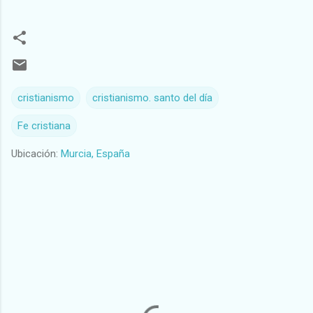
cristianismo
cristianismo. santo del día
Fe cristiana
Ubicación:
Murcia, España
C
o
m
e
n
t
a