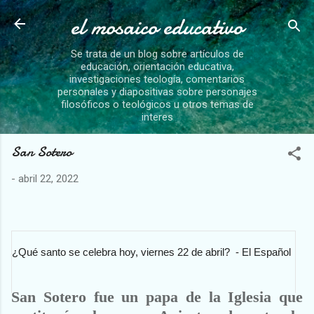
el mosaico educativo
Ir al contenido principal
Se trata de un blog sobre artículos de
educación, orientación educativa,
investigaciones teología, comentarios
personales y diapositivas sobre personajes
filosóficos o teológicos u otros temas de
interes
San Sotero
-
abril 22, 2022
¿Qué santo se celebra hoy, viernes 22 de abril? - El Español
San Sotero fue un papa de la Iglesia que