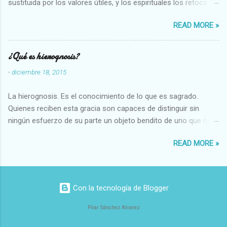
sustituida por los valores útiles, y los espirituales los retoca.
Su clasificación queda : 1 UTILES Capaz-Incapaz Caro-Barato
READ MORE »
Abundante-Escaso,etc 2 VITALES Sano-Enfermo Selecto-
Vulgar Enérgico-Inerte Fuerte-Débil,etc. 3 ESPIRITUALES a)
Intelectuales Conocimiento-Error Exacto-Aproximado
¿Qué es hierognosis?
Evidente-Probable,etc b) Morales Bueno-malo Bondadoso-
-
diciembre 18, 2015
malvado Justo-Injusto Escrupuloso-Relajado Leal-Desleal,etc.
d) Estéticos Bello-Feo Gracioso-Tosco Elegante-Inelegante
La hierognosis. Es el conocimiento de lo que es sagrado.
Armonioso-Inarmonioso 4 RELIGIOSOS Santo-Pr...
Quienes reciben esta gracia son capaces de distinguir sin
ningún esfuerzo de su parte un objeto bendito de uno que no
lo está, o las auténticas reliquias de los santos.
READ MORE »
Con la tecnología de Blogger
Pilar Sánchez Alvarez