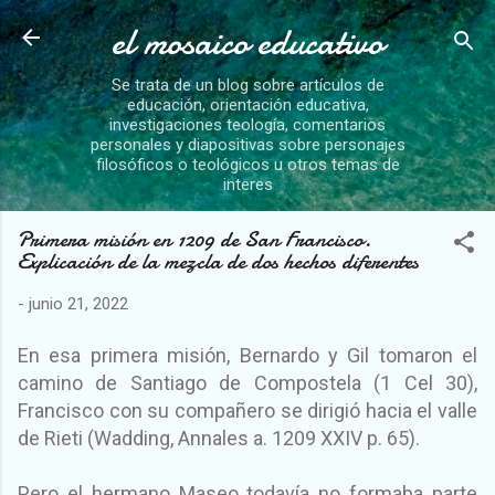
el mosaico educativo
Ir al contenido principal
Se trata de un blog sobre artículos de
educación, orientación educativa,
investigaciones teología, comentarios
personales y diapositivas sobre personajes
filosóficos o teológicos u otros temas de
interes
Primera misión en 1209 de San Francisco.
Explicación de la mezcla de dos hechos diferentes
-
junio 21, 2022
En esa primera misión, Bernardo y Gil tomaron el
camino de Santiago de Compostela (1 Cel 30),
Francisco con su compañero se dirigió hacia el valle
de Rieti (Wadding, Annales a. 1209 XXIV p. 65).
Pero el hermano Maseo todavía no formaba parte