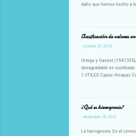
daño que hemos hecho a la
Clasificación de valores e
-
octubre 20, 2013
Ortega y Gasset (1947:335), 
desagradable es sustituida p
1 UTILES Capaz-Incapaz C
Vulgar Enérgico-Inerte Fue
Aproximado Evidente-Proba
Escrupuloso-Relajado Leal-
Armonioso-Inarmonioso 4 R
¿Qué es hierognosis?
-
diciembre 18, 2015
La hierognosis. Es el cono