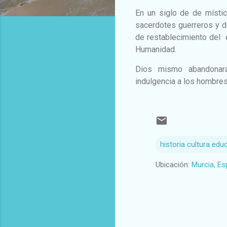
En un siglo de de místi
sacerdotes guerreros y d
de restablecimiento del e
Humanidad.
Dios mismo abandonará 
indulgencia a los hombres.
historia cultura educ
Ubicación:
Murcia, E
C
o
m