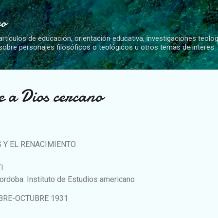
Ir al contenido principal
vo
artículos de educación, orientación educativa, investigaciones teolo
 sobre personajes filosóficos o teológicos u otros temas de interes
e a Dios cercano
S Y EL RENACIMIENTO
I
ordoba. Instituto de Estudios americano
MBRE-OCTUBRE 1931