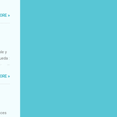
ORE »
ble y
ueda :
o-
xacto-
ORE »
ante
aces