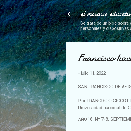
el mosaico educati
Se trata de un blog sobre 
personales y diapositivas
Francisco hac
-
julio 11, 2022
SAN FRANCISCO DE ASI
Por FRANCISCO CICCOTT
Universidad nacional de C
18. Nº 7-8. SEPTIE
AÑO