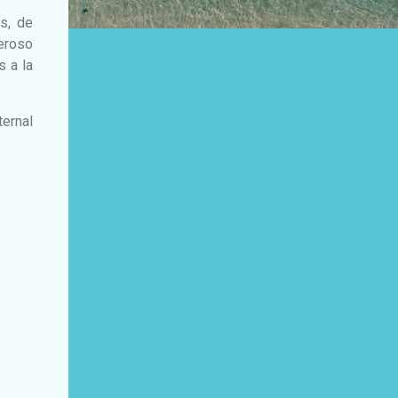
s, de
eroso
s a la
ernal