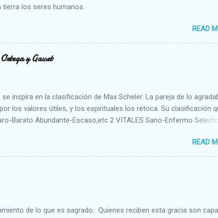
 tierra los seres humanos.
READ M
n Ortega y Gasset
se inspira en la clasificación de Max Scheler. La pareja de lo agrada
or los valores útiles, y los espirituales los retoca. Su clasificación q
aro-Barato Abundante-Escaso,etc 2 VITALES Sano-Enfermo Select
rte-Débil,etc. 3 ESPIRITUALES a) Intelectuales Conocimiento-Error E
READ M
ble,etc b) Morales Bueno-malo Bondadoso-malvado Justo-Injusto
Desleal,etc. d) Estéticos Bello-Feo Gracioso-Tosco Elegante-Ineleg
ELIGIOSOS Santo-Pr...
cimiento de lo que es sagrado. Quienes reciben esta gracia son cap