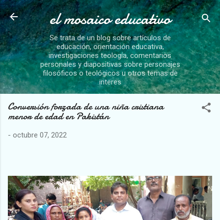
el mosaico educativo
Ir al contenido principal
Se trata de un blog sobre artículos de
educación, orientación educativa,
investigaciones teología, comentarios
personales y diapositivas sobre personajes
filosóficos o teológicos u otros temas de
interes
Conversión forzada de una niña cristiana
menor de edad en Pakistán
-
octubre 07, 2022