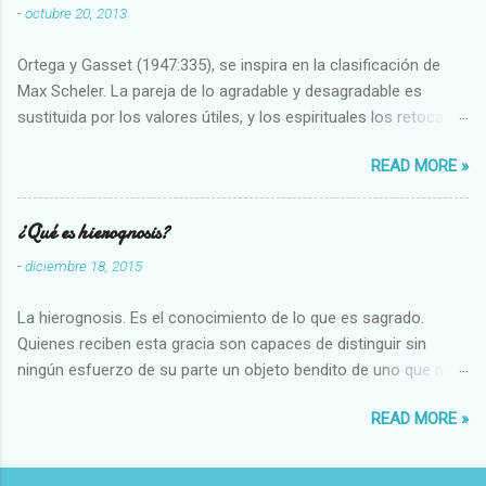
-
octubre 20, 2013
Ortega y Gasset (1947:335), se inspira en la clasificación de
Max Scheler. La pareja de lo agradable y desagradable es
sustituida por los valores útiles, y los espirituales los retoca.
Su clasificación queda : 1 UTILES Capaz-Incapaz Caro-Barato
READ MORE »
Abundante-Escaso,etc 2 VITALES Sano-Enfermo Selecto-
Vulgar Enérgico-Inerte Fuerte-Débil,etc. 3 ESPIRITUALES a)
Intelectuales Conocimiento-Error Exacto-Aproximado
¿Qué es hierognosis?
Evidente-Probable,etc b) Morales Bueno-malo Bondadoso-
-
diciembre 18, 2015
malvado Justo-Injusto Escrupuloso-Relajado Leal-Desleal,etc.
d) Estéticos Bello-Feo Gracioso-Tosco Elegante-Inelegante
La hierognosis. Es el conocimiento de lo que es sagrado.
Armonioso-Inarmonioso 4 RELIGIOSOS Santo-Pr...
Quienes reciben esta gracia son capaces de distinguir sin
ningún esfuerzo de su parte un objeto bendito de uno que no
lo está, o las auténticas reliquias de los santos.
READ MORE »