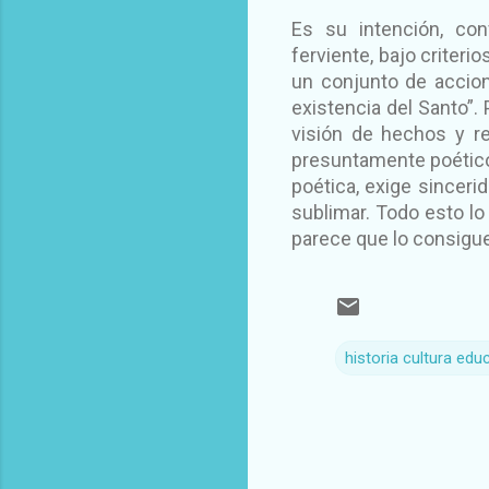
Es su intención, conf
ferviente, bajo criter
un conjunto de accion
existencia del Santo”.
visión de hechos y r
presuntamente poéticos
poética, exige sinceri
sublimar. Todo esto lo
parece que lo consigue 
historia cultura educ
C
o
m