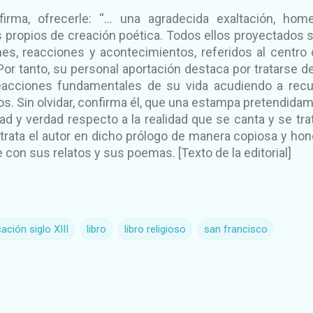
irma, ofrecerle: “... una agradecida exaltación, hom
ios propios de creación poética. Todos ellos proyectados 
es, reacciones y acontecimientos, referidos al centro 
 Por tanto, su personal aportación destaca por tratarse d
eacciones fundamentales de su vida acudiendo a rec
. Sin olvidar, confirma él, que una estampa pretendida
dad y verdad respecto a la realidad que se canta y se tra
 trata el autor en dicho prólogo de manera copiosa y hon
con sus relatos y sus poemas. [Texto de la editorial]
ación siglo XIII
libro
libro religioso
san francisco