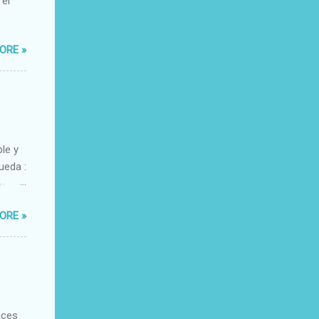
 el
ORE »
ble y
ueda :
o-
xacto-
ORE »
ante
aces