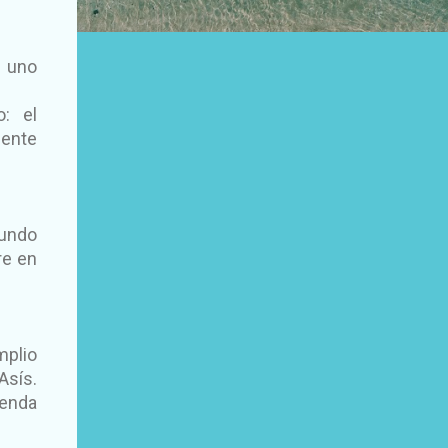
: uno
o: el
mente
fundo
re en
mplio
Asís.
yenda