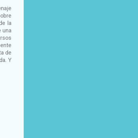
enaje
sobre
de la
e una
ursos
mente
ta de
da. Y