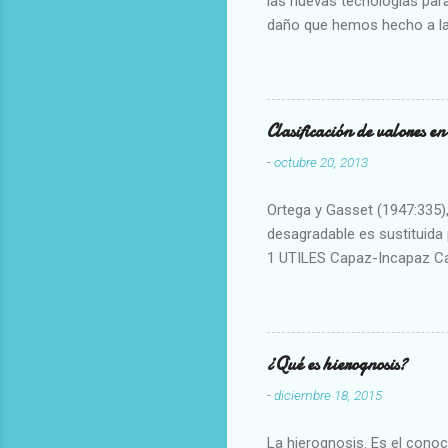
las nuevas tecnologías para
daño que hemos hecho a la
Clasificación de valores e
-
octubre 20, 2013
Ortega y Gasset (1947:335), 
desagradable es sustituida p
1 UTILES Capaz-Incapaz C
Vulgar Enérgico-Inerte Fue
Aproximado Evidente-Proba
Escrupuloso-Relajado Leal-
Armonioso-Inarmonioso 4 R
¿Qué es hierognosis?
-
diciembre 18, 2015
La hierognosis. Es el cono