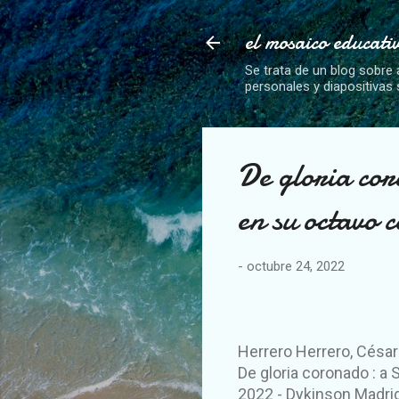
el mosaico educati
Se trata de un blog sobre 
personales y diapositivas
De gloria cor
en su octavo 
-
octubre 24, 2022
Herrero Herrero, César
De gloria coronado : a
2022 - Dykinson Madri