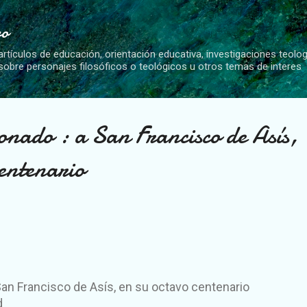
Ir al contenido principal
vo
artículos de educación, orientación educativa, investigaciones teolo
 sobre personajes filosóficos o teológicos u otros temas de interes
onado : a San Francisco de Asís,
centenario
 San Francisco de Asís, en su octavo centenario
d