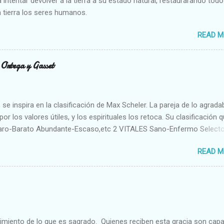
 intentar devolver a la tierra a su estado natural, restaurarando todo
 tierra los seres humanos.
READ M
n Ortega y Gasset
se inspira en la clasificación de Max Scheler. La pareja de lo agrada
or los valores útiles, y los espirituales los retoca. Su clasificación q
aro-Barato Abundante-Escaso,etc 2 VITALES Sano-Enfermo Select
rte-Débil,etc. 3 ESPIRITUALES a) Intelectuales Conocimiento-Error E
READ M
ble,etc b) Morales Bueno-malo Bondadoso-malvado Justo-Injusto
Desleal,etc. d) Estéticos Bello-Feo Gracioso-Tosco Elegante-Ineleg
ELIGIOSOS Santo-Pr...
cimiento de lo que es sagrado. Quienes reciben esta gracia son cap