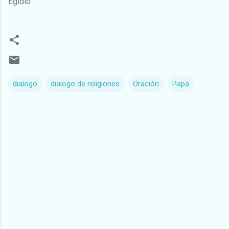
Egidio
dialogo
dialogo de religiones
Oración
Papa
C
o
m
e
n
t
a
r
i