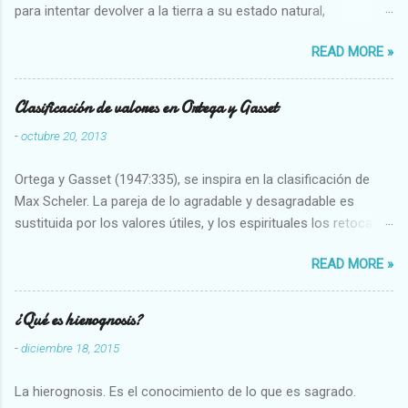
para intentar devolver a la tierra a su estado natural,
restaurarando todo el daño que hemos hecho a la tierra los
READ MORE »
seres humanos.
Clasificación de valores en Ortega y Gasset
-
octubre 20, 2013
Ortega y Gasset (1947:335), se inspira en la clasificación de
Max Scheler. La pareja de lo agradable y desagradable es
sustituida por los valores útiles, y los espirituales los retoca.
Su clasificación queda : 1 UTILES Capaz-Incapaz Caro-Barato
READ MORE »
Abundante-Escaso,etc 2 VITALES Sano-Enfermo Selecto-
Vulgar Enérgico-Inerte Fuerte-Débil,etc. 3 ESPIRITUALES a)
Intelectuales Conocimiento-Error Exacto-Aproximado
¿Qué es hierognosis?
Evidente-Probable,etc b) Morales Bueno-malo Bondadoso-
-
diciembre 18, 2015
malvado Justo-Injusto Escrupuloso-Relajado Leal-Desleal,etc.
d) Estéticos Bello-Feo Gracioso-Tosco Elegante-Inelegante
La hierognosis. Es el conocimiento de lo que es sagrado.
Armonioso-Inarmonioso 4 RELIGIOSOS Santo-Pr...