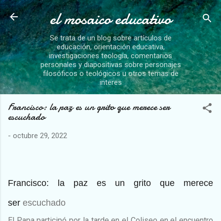
el mosaico educativo
Ir al contenido principal
Se trata de un blog sobre artículos de
educación, orientación educativa,
investigaciones teología, comentarios
personales y diapositivas sobre personajes
filosóficos o teológicos u otros temas de
interes
Francisco: la paz es un grito que merece ser
escuchado
-
octubre 29, 2022
Francisco: la paz es un grito que merece
ser
escuchado
El Papa participó por la tarde en el Coliseo en el encuentro