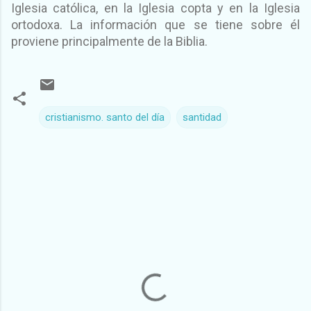
Iglesia católica, en la Iglesia copta y en la Iglesia
ortodoxa. La información que se tiene sobre él
proviene principalmente de la Biblia.
cristianismo. santo del día
santidad
C
o
m
e
n
t
a
r
i