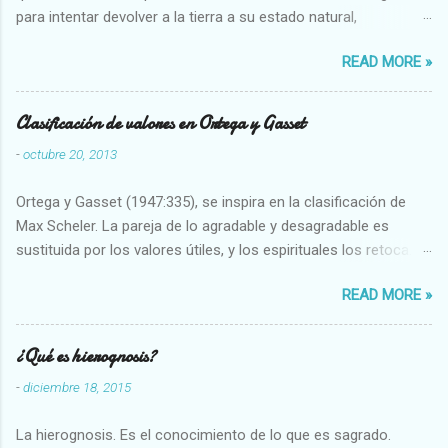
para intentar devolver a la tierra a su estado natural,
restaurarando todo el daño que hemos hecho a la tierra los
READ MORE »
seres humanos.
Clasificación de valores en Ortega y Gasset
-
octubre 20, 2013
Ortega y Gasset (1947:335), se inspira en la clasificación de
Max Scheler. La pareja de lo agradable y desagradable es
sustituida por los valores útiles, y los espirituales los retoca.
Su clasificación queda : 1 UTILES Capaz-Incapaz Caro-Barato
READ MORE »
Abundante-Escaso,etc 2 VITALES Sano-Enfermo Selecto-
Vulgar Enérgico-Inerte Fuerte-Débil,etc. 3 ESPIRITUALES a)
Intelectuales Conocimiento-Error Exacto-Aproximado
¿Qué es hierognosis?
Evidente-Probable,etc b) Morales Bueno-malo Bondadoso-
-
diciembre 18, 2015
malvado Justo-Injusto Escrupuloso-Relajado Leal-Desleal,etc.
d) Estéticos Bello-Feo Gracioso-Tosco Elegante-Inelegante
La hierognosis. Es el conocimiento de lo que es sagrado.
Armonioso-Inarmonioso 4 RELIGIOSOS Santo-Pr...