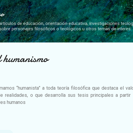
Ir al contenido principal
vo
artículos de educación, orientación educativa, investigaciones teolo
 sobre personajes filosóficos o teológicos u otros temas de interes
el humanismo
mamos “humanista” a toda teoría filosófica que destaca el val
e realidades, o que desarrolla sus tesis principales a partir
ores humanos