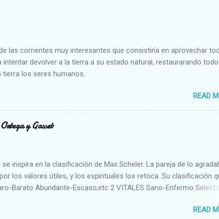
e las corrientes muy interesantes que consistiría en aprovechar to
 intentar devolver a la tierra a su estado natural, restaurarando todo
 tierra los seres humanos.
READ M
n Ortega y Gasset
se inspira en la clasificación de Max Scheler. La pareja de lo agrada
or los valores útiles, y los espirituales los retoca. Su clasificación q
aro-Barato Abundante-Escaso,etc 2 VITALES Sano-Enfermo Select
rte-Débil,etc. 3 ESPIRITUALES a) Intelectuales Conocimiento-Error E
READ M
ble,etc b) Morales Bueno-malo Bondadoso-malvado Justo-Injusto