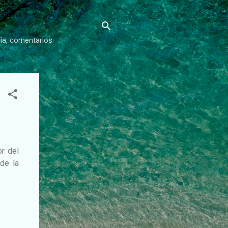
gía, comentarios
or del
 de la