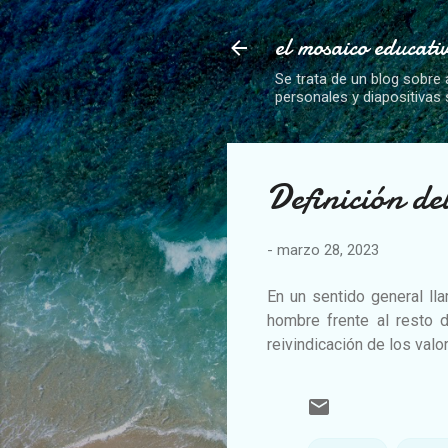
el mosaico educati
Se trata de un blog sobre 
personales y diapositivas
Definición d
-
marzo 28, 2023
En un sentido general lla
hombre frente al resto d
reivindicación de los val