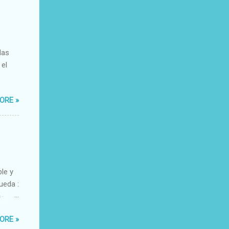
das
 el
ORE »
ble y
ueda :
o-
xacto-
ORE »