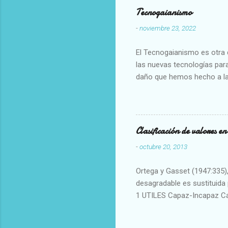
Tecnogaianismo
-
noviembre 23, 2022
El Tecnogaianismo es otra d
las nuevas tecnologías para
daño que hemos hecho a la
Clasificación de valores e
-
octubre 20, 2013
Ortega y Gasset (1947:335), 
desagradable es sustituida p
1 UTILES Capaz-Incapaz C
Vulgar Enérgico-Inerte Fue
Aproximado Evidente-Proba