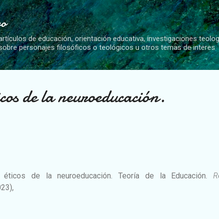
Ir al contenido principal
vo
artículos de educación, orientación educativa, investigaciones teolo
 sobre personajes filosóficos o teológicos u otros temas de interes
ticos de la neuroeducación.
es éticos de la neuroeducación. Teoría de la Educación.
R
023),