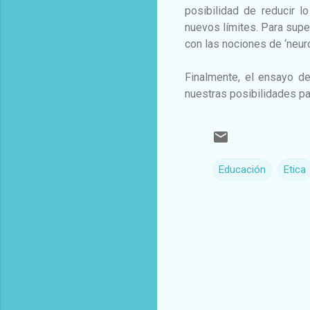
posibilidad de reducir 
nuevos límites. Para super
con las nociones de ‘neuro
Finalmente, el ensayo d
nuestras posibilidades p
Educación
Etica
C
o
m
e
n
t