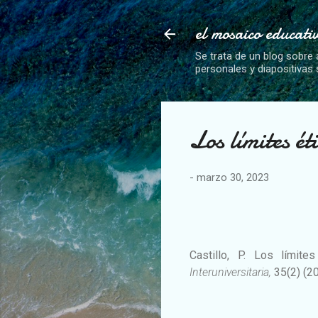
el mosaico educati
Se trata de un blog sobre 
personales y diapositivas
Los límites é
-
marzo 30, 2023
Castillo, P. Los límit
Interuniversitaria,
35(2) (2