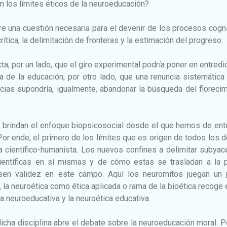
 los límites éticos de la neuroeducación?
bre una cuestión necesaria para el devenir de los procesos cogn
rítica, la delimitación de fronteras y la estimación del progreso.
a, por un lado, que el giro experimental podría poner en entredi
a de la educación; por otro lado, que una renuncia sistemática
cias supondría, igualmente, abandonar la búsqueda del floreci
 brindan el enfoque biopsicosocial desde el que hemos de ent
 Por ende, el primero de los límites que es origen de todos los
a científico-humanista. Los nuevos confines a delimitar subya
científicas en sí mismas y de cómo estas se trasladan a la p
esen validez en este campo. Aquí los neuromitos juegan un 
 la neuroética como ética aplicada o rama de la bioética recoge
a neuroeducativa y la neuroética educativa.
icha disciplina abre el debate sobre la neuroeducación moral. P