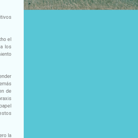
itivos
cho el
 a los
miento
ender
 demás
cen de
raxis
papel
 estos
ero la