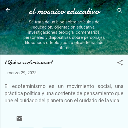
el mosaico educativo
Ir al contenido principal
Se trata de un blog sobre artículos de
educación, orientación educativa,
investigaciones teología, comentarios
personales y diapositivas sobre personajes
filosóficos o teológicos u otros temas de
interes
¿Qué es ecofeminismo?
-
marzo 29, 2023
El ecofeminismo es un movimiento social, una
práctica política y una corriente de pensamiento que
une el cuidado del planeta con el cuidado de la vida.