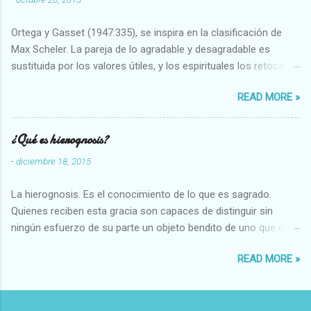
Ortega y Gasset (1947:335), se inspira en la clasificación de
Max Scheler. La pareja de lo agradable y desagradable es
sustituida por los valores útiles, y los espirituales los retoca.
Su clasificación queda : 1 UTILES Capaz-Incapaz Caro-Barato
READ MORE »
Abundante-Escaso,etc 2 VITALES Sano-Enfermo Selecto-
Vulgar Enérgico-Inerte Fuerte-Débil,etc. 3 ESPIRITUALES a)
Intelectuales Conocimiento-Error Exacto-Aproximado
¿Qué es hierognosis?
Evidente-Probable,etc b) Morales Bueno-malo Bondadoso-
-
diciembre 18, 2015
malvado Justo-Injusto Escrupuloso-Relajado Leal-Desleal,etc.
d) Estéticos Bello-Feo Gracioso-Tosco Elegante-Inelegante
La hierognosis. Es el conocimiento de lo que es sagrado.
Armonioso-Inarmonioso 4 RELIGIOSOS Santo-Pr...
Quienes reciben esta gracia son capaces de distinguir sin
ningún esfuerzo de su parte un objeto bendito de uno que no
lo está, o las auténticas reliquias de los santos.
READ MORE »