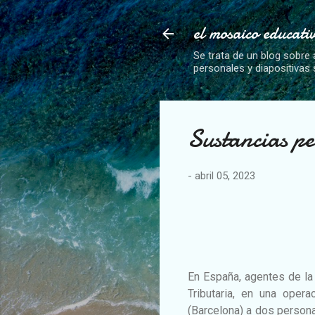
el mosaico educati
Se trata de un blog sobre 
personales y diapositivas
Sustancias pe
-
abril 05, 2023
En España, agentes de la 
Tributaria, en una oper
(Barcelona) a dos persona