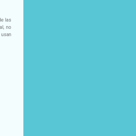
de las
al, no
e usan