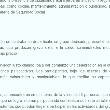
tado la presencia de ciudadanos extranjeros en situación irregul
eas, como cocina, mantenimiento, administración o publicidad, 
materia de Seguridad Social.
ción se centraba en desarticular un grupo dedicado, presuntamen
ias que producen grave daño a la salud suministradas med
jo precio.
inieron justo cuando iba a dar comienzo una celebración en la 
dichos psicoactivos. Los participantes, bajo los efectos de 
más vulnerables y manipulables, lo que facilita su captac
o, se encontraron en el interior de la vivienda 23 personas que 
 que se logró interrumpir, pudiendo contabilizarse hasta un total
istentes que pueden llegar a participar en las actividades del gr