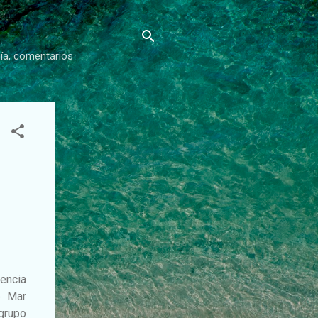
gía, comentarios
gencia
e Mar
 grupo