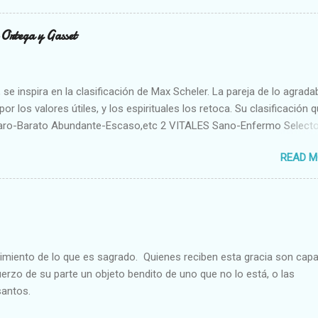
n Ortega y Gasset
se inspira en la clasificación de Max Scheler. La pareja de lo agrada
or los valores útiles, y los espirituales los retoca. Su clasificación q
aro-Barato Abundante-Escaso,etc 2 VITALES Sano-Enfermo Select
rte-Débil,etc. 3 ESPIRITUALES a) Intelectuales Conocimiento-Error E
READ M
ble,etc b) Morales Bueno-malo Bondadoso-malvado Justo-Injusto
Desleal,etc. d) Estéticos Bello-Feo Gracioso-Tosco Elegante-Ineleg
ELIGIOSOS Santo-Pr...
cimiento de lo que es sagrado. Quienes reciben esta gracia son cap
fuerzo de su parte un objeto bendito de uno que no lo está, o las
santos.