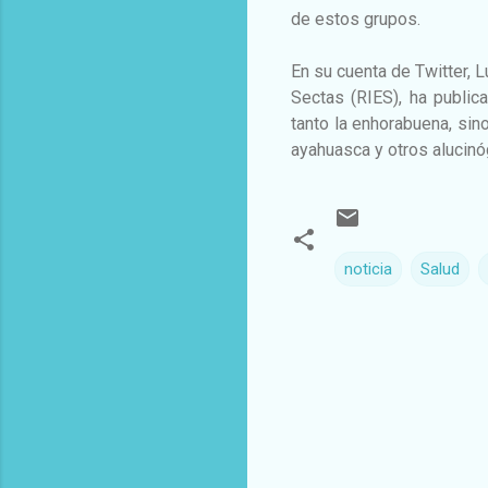
de estos grupos.
En su cuenta de Twitter, 
Sectas (RIES), ha publica
tanto la enhorabuena, sin
ayahuasca y otros alucinó
noticia
Salud
C
o
m
e
n
t