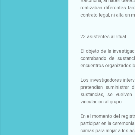
Barcelona, al haber detec
realizaban diferentes tar
contrato legal, ni alta en 
23 asistentes al ritual
El objeto de la investiga
contrabando de sustanc
encuentros organizados ba
Los investigadores interv
pretendían suministrar 
sustancias, se vuelven 
vinculación al grupo.
En el momento del registr
participar en la ceremonia
camas para alojar a los as