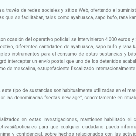
a través de redes sociales y sitios Web, ofertando el suminis
as que se facilitaban, tales como ayahuasca, sapo bufo, rana k
con ocasión del operativo policial se intervinieron 4.000 euros y
ectivo, diferentes cantidades de ayahuasca, sapo bufo y rana 
tiples instrumentos para el consumo de estas sustancias y bás
gró interceptar un envío postal que uno de los detenidos acab
ramo de mescalina, estupefaciente fiscalizado internacionalmente
 este tipo de sustancias son habitualmente utilizadas en el ma
or las denominadas “sectas new age”, concretamente en ritual
alizados en estas investigaciones, mantienen habilitado el c
ctivas@policia.es para que cualquier ciudadano pueda informa
ima y confidencial, sobre hechos relacionados con las activi