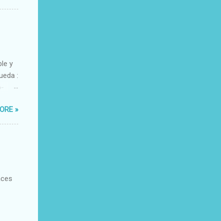
ble y
ueda :
o-
xacto-
ORE »
ante
aces