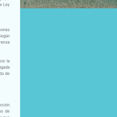
la Ley
rsonas
 Según
rensa
por la
igada
ado de
ección
ras de