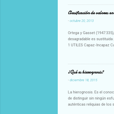
Clasificación de valores e
-
octubre 20, 2013
Ortega y Gasset (1947:335), 
desagradable es sustituida p
1 UTILES Capaz-Incapaz C
Vulgar Enérgico-Inerte Fue
Aproximado Evidente-Proba
Escrupuloso-Relajado Leal-
Armonioso-Inarmonioso 4 R
¿Qué es hierognosis?
-
diciembre 18, 2015
La hierognosis. Es el cono
de distinguir sin ningún es
auténticas reliquias de los 