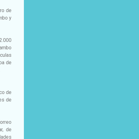
tro de
ambo y
 2.000
kambo
culas
aba de
.
rco de
es de
orreo
r, de
dades