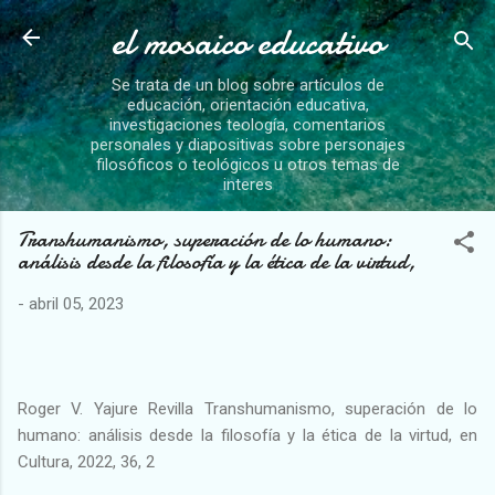
el mosaico educativo
Ir al contenido principal
Se trata de un blog sobre artículos de
educación, orientación educativa,
investigaciones teología, comentarios
personales y diapositivas sobre personajes
filosóficos o teológicos u otros temas de
interes
Transhumanismo, superación de lo humano:
análisis desde la filosofía y la ética de la virtud,
-
abril 05, 2023
Roger V. Yajure Revilla Transhumanismo, superación de lo
humano: análisis desde la filosofía y la ética de la virtud, en
Cultura, 2022, 36, 2