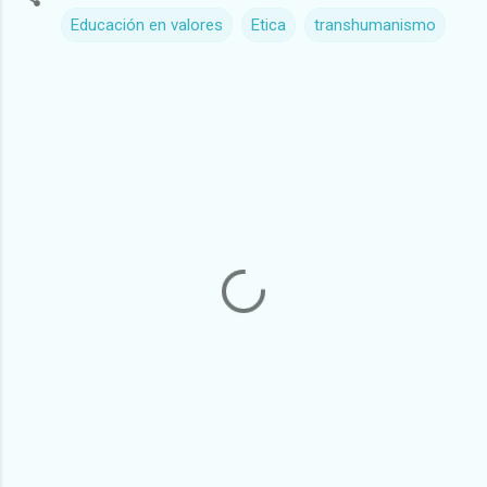
Educación en valores
Etica
transhumanismo
C
o
m
e
n
t
a
r
i
o
s