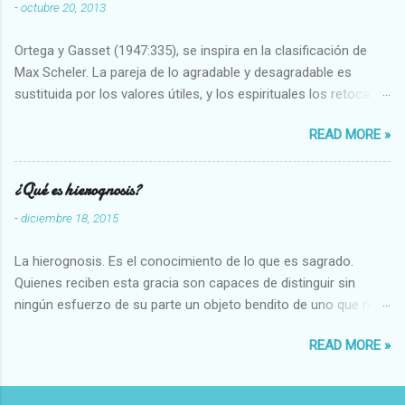
-
octubre 20, 2013
Ortega y Gasset (1947:335), se inspira en la clasificación de
Max Scheler. La pareja de lo agradable y desagradable es
sustituida por los valores útiles, y los espirituales los retoca.
Su clasificación queda : 1 UTILES Capaz-Incapaz Caro-Barato
READ MORE »
Abundante-Escaso,etc 2 VITALES Sano-Enfermo Selecto-
Vulgar Enérgico-Inerte Fuerte-Débil,etc. 3 ESPIRITUALES a)
Intelectuales Conocimiento-Error Exacto-Aproximado
¿Qué es hierognosis?
Evidente-Probable,etc b) Morales Bueno-malo Bondadoso-
-
diciembre 18, 2015
malvado Justo-Injusto Escrupuloso-Relajado Leal-Desleal,etc.
d) Estéticos Bello-Feo Gracioso-Tosco Elegante-Inelegante
La hierognosis. Es el conocimiento de lo que es sagrado.
Armonioso-Inarmonioso 4 RELIGIOSOS Santo-Pr...
Quienes reciben esta gracia son capaces de distinguir sin
ningún esfuerzo de su parte un objeto bendito de uno que no
lo está, o las auténticas reliquias de los santos.
READ MORE »