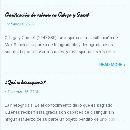
Clasificación de valores en Ortega y Gasset
-
octubre 20, 2013
Ortega y Gasset (1947:335), se inspira en la clasificación de
Max Scheler. La pareja de lo agradable y desagradable es
sustituida por los valores útiles, y los espirituales los retoca.
Su clasificación queda : 1 UTILES Capaz-Incapaz Caro-Barato
READ MORE »
Abundante-Escaso,etc 2 VITALES Sano-Enfermo Selecto-
Vulgar Enérgico-Inerte Fuerte-Débil,etc. 3 ESPIRITUALES a)
Intelectuales Conocimiento-Error Exacto-Aproximado
¿Qué es hierognosis?
Evidente-Probable,etc b) Morales Bueno-malo Bondadoso-
-
diciembre 18, 2015
malvado Justo-Injusto Escrupuloso-Relajado Leal-Desleal,etc.
d) Estéticos Bello-Feo Gracioso-Tosco Elegante-Inelegante
La hierognosis. Es el conocimiento de lo que es sagrado.
Armonioso-Inarmonioso 4 RELIGIOSOS Santo-Pr...
Quienes reciben esta gracia son capaces de distinguir sin
ningún esfuerzo de su parte un objeto bendito de uno que no
lo está, o las auténticas reliquias de los santos.