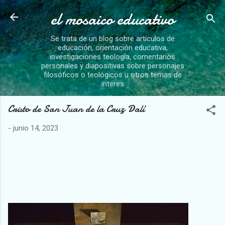
el mosaico educativo
Ir al contenido principal
Se trata de un blog sobre artículos de
educación, orientación educativa,
investigaciones teología, comentarios
personales y diapositivas sobre personajes
filosóficos o teológicos u otros temas de
interes
Cristo de San Juan de la Cruz Dalí
-
junio 14, 2023