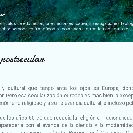
Ir al contenido principal
vo
artículos de educación, orientación educativa, investigaciones teolo
 sobre personajes filosóficos o teológicos u otros temas de interes
 postsecular
so y cultural que tengo ante los ojos es Europa, don
r. Pero esa secularización europea es más bien la excep
ómeno religioso y a su relevancia cultural, e incluso polí
de los años 60-70 que reducía la religión a irracionalidad
arecería con el avance de la ciencia y la modernidad
de secularización hoy (Peter Berger, José Casanova, Ch