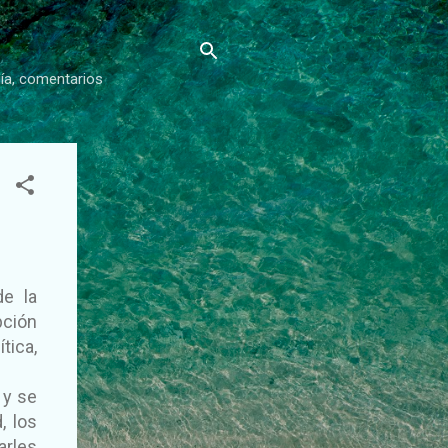
gía, comentarios
de la
ción
tica,
 y se
, los
arles