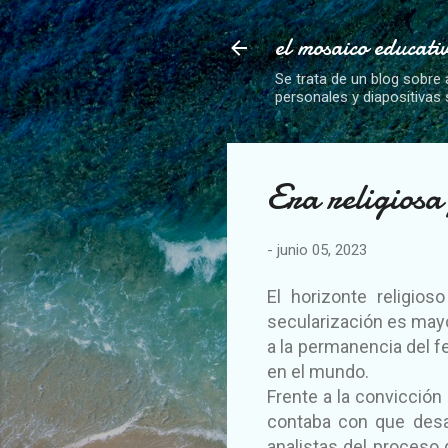
el mosaico educati
Se trata de un blog sobre 
personales y diapositivas
Era religiosa
-
junio 05, 2023
El horizonte religio
secularización es mayo
a la permanencia del fen
en el mundo.
Frente a la convicción 
contaba con que desap
analistas del proceso 