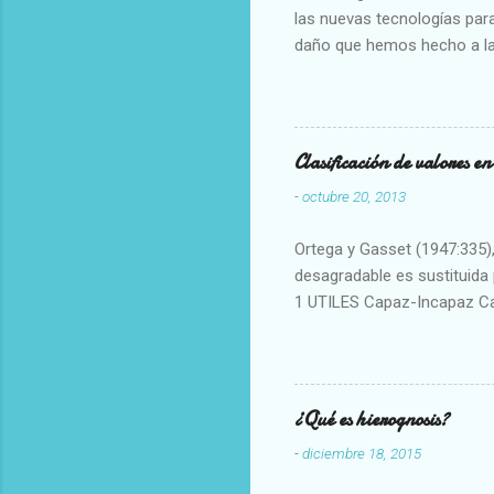
las nuevas tecnologías para
daño que hemos hecho a la
Clasificación de valores e
-
octubre 20, 2013
Ortega y Gasset (1947:335), 
desagradable es sustituida p
1 UTILES Capaz-Incapaz C
Vulgar Enérgico-Inerte Fue
Aproximado Evidente-Proba
Escrupuloso-Relajado Leal-
Armonioso-Inarmonioso 4 R
¿Qué es hierognosis?
-
diciembre 18, 2015