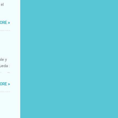
 el
ORE »
ble y
ueda :
o-
xacto-
ORE »
ante