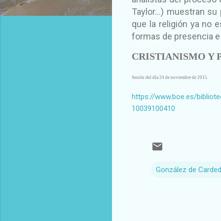
Taylor...) muestran su
que la religión ya no
formas de presencia e 
CRISTIANISMO Y 
Sesión del día 24 de noviembre de 2015.
https://www.boe.es/biblio
10039100410
González de Carded
C
o