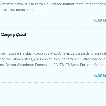
 intentar devolver a la tierra a su estado natural, restaurarando todo
 tierra los seres humanos.
READ M
n Ortega y Gasset
se inspira en la clasificación de Max Scheler. La pareja de lo agrada
or los valores útiles, y los espirituales los retoca. Su clasificación q
aro-Barato Abundante-Escaso,etc 2 VITALES Sano-Enfermo Select
rte-Débil,etc. 3 ESPIRITUALES a) Intelectuales Conocimiento-Error E
READ M
ble,etc b) Morales Bueno-malo Bondadoso-malvado Justo-Injusto
Desleal,etc. d) Estéticos Bello-Feo Gracioso-Tosco Elegante-Ineleg
ELIGIOSOS Santo-Pr...