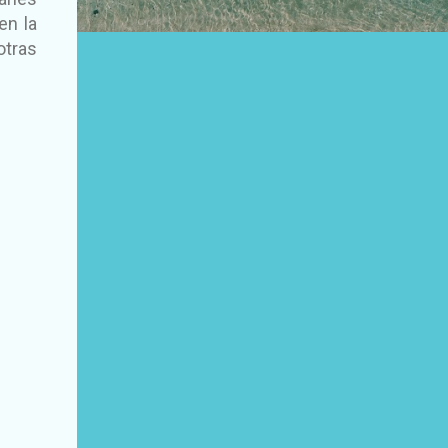
en la
otras