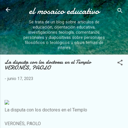
el mosaico educativo
Ir al contenido principal
Se trata de un blog sobre artículos de
educación, orientación educativa,
investigaciones teología, comentarios
personales y diapositivas sobre personajes
filosóficos o teológicos u otros temas de
interes
La disputa con los doctores en el Templo
VERONÉS, PAOLO
-
junio 17, 2023
La disputa con los doctores en el Templo
VERONÉS, PAOLO