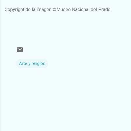
Copyright de la imagen ©Museo Nacional del Prado
Arte y religión
C
o
m
e
n
t
a