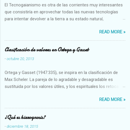
El Tecnogaianismo es otra de las corrientes muy interesantes
que consistiría en aprovechar todas las nuevas tecnologías
para intentar devolver a la tierra a su estado natural,
restaurarando todo el daño que hemos hecho a la tierra los
READ MORE »
seres humanos.
Clasificación de valores en Ortega y Gasset
-
octubre 20, 2013
Ortega y Gasset (1947:335), se inspira en la clasificación de
Max Scheler. La pareja de lo agradable y desagradable es
sustituida por los valores útiles, y los espirituales los retoca.
Su clasificación queda : 1 UTILES Capaz-Incapaz Caro-Barato
READ MORE »
Abundante-Escaso,etc 2 VITALES Sano-Enfermo Selecto-
Vulgar Enérgico-Inerte Fuerte-Débil,etc. 3 ESPIRITUALES a)
Intelectuales Conocimiento-Error Exacto-Aproximado
¿Qué es hierognosis?
Evidente-Probable,etc b) Morales Bueno-malo Bondadoso-
-
diciembre 18, 2015
malvado Justo-Injusto Escrupuloso-Relajado Leal-Desleal,etc.