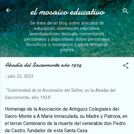
el mosaico educativo
Ir al contenido principal
Se trata de un blog sobre artículos de
educación, orientación educativa,
investigaciones teología, comentarios
personales y diapositivas sobre personajes
filosóficos o teológicos u otros temas de
interes
Abadía del Sacromonte año 1924
-
julio 22, 2023
"Solemnidad de la Ascensión del Señor, en la Abadía del
Sacromonte, año 1924"
Homenaje de la Asociación de Antiguos Colegiales del
Sacro-Monte a A María Inmaculada, su Madre y Patrona, en
el tercer Centenario de la muerte del venerable don Pedro
de Castro, fundador de esta Santa Casa.