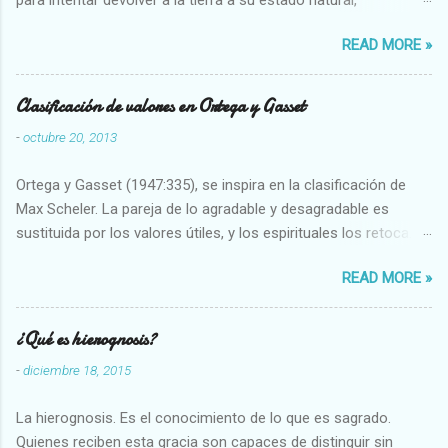
restaurarando todo el daño que hemos hecho a la tierra los
READ MORE »
seres humanos.
Clasificación de valores en Ortega y Gasset
-
octubre 20, 2013
Ortega y Gasset (1947:335), se inspira en la clasificación de
Max Scheler. La pareja de lo agradable y desagradable es
sustituida por los valores útiles, y los espirituales los retoca.
Su clasificación queda : 1 UTILES Capaz-Incapaz Caro-Barato
READ MORE »
Abundante-Escaso,etc 2 VITALES Sano-Enfermo Selecto-
Vulgar Enérgico-Inerte Fuerte-Débil,etc. 3 ESPIRITUALES a)
Intelectuales Conocimiento-Error Exacto-Aproximado
¿Qué es hierognosis?
Evidente-Probable,etc b) Morales Bueno-malo Bondadoso-
-
diciembre 18, 2015
malvado Justo-Injusto Escrupuloso-Relajado Leal-Desleal,etc.
d) Estéticos Bello-Feo Gracioso-Tosco Elegante-Inelegante
La hierognosis. Es el conocimiento de lo que es sagrado.
Armonioso-Inarmonioso 4 RELIGIOSOS Santo-Pr...
Quienes reciben esta gracia son capaces de distinguir sin