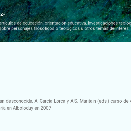
Ir al contenido principal
vo
artículos de educación, orientación educativa, investigaciones teolo
 sobre personajes filosóficos o teológicos u otros temas de interes
gran desconocida, A. García Lorca y A.S. Maritain (eds.) curso de
ería en Alboloduy en 2007