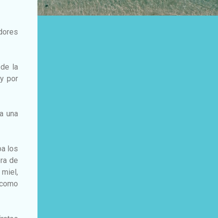
adores
 de la
y por
ra una
ba los
era de
miel,
 como