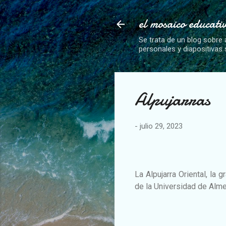
el mosaico educati
Se trata de un blog sobre 
personales y diapositivas
Alpujarras
-
julio 29, 2023
La Alpujarra Oriental, la 
de la Universidad de Alm