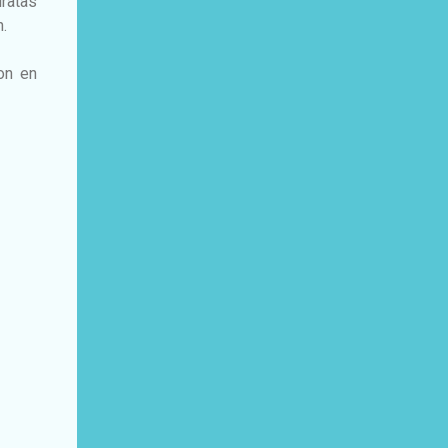
ratas
.
on en