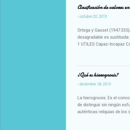
Clasificación de valores e
-
octubre 20, 2013
Ortega y Gasset (1947:335), 
desagradable es sustituida p
1 UTILES Capaz-Incapaz C
Vulgar Enérgico-Inerte Fue
Aproximado Evidente-Proba
Escrupuloso-Relajado Leal-
Armonioso-Inarmonioso 4 R
¿Qué es hierognosis?
-
diciembre 18, 2015
La hierognosis. Es el cono
de distinguir sin ningún es
auténticas reliquias de los 