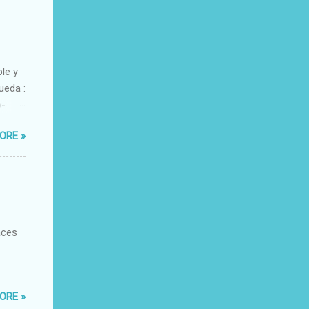
ble y
ueda :
o-
xacto-
ORE »
ante
aces
ORE »