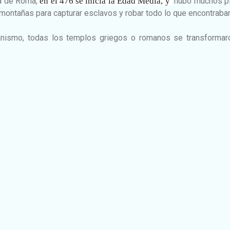
da de Roma,
en el 476 se inicia la Edad Media, y
hubo muchos pi
montañas para capturar esclavos y robar todo lo que encontraban
tianismo, todas los templos griegos o romanos se transformar