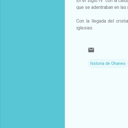
En el siglo IV con la caí
que se adentraban en las 
Con la llegada del cris
iglesias.
historia de Ohanes
C
o
m
e
n
t
a