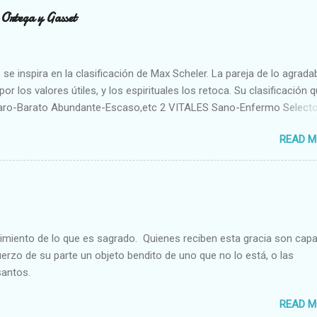
n Ortega y Gasset
se inspira en la clasificación de Max Scheler. La pareja de lo agrada
or los valores útiles, y los espirituales los retoca. Su clasificación q
aro-Barato Abundante-Escaso,etc 2 VITALES Sano-Enfermo Select
rte-Débil,etc. 3 ESPIRITUALES a) Intelectuales Conocimiento-Error E
READ M
ble,etc b) Morales Bueno-malo Bondadoso-malvado Justo-Injusto
Desleal,etc. d) Estéticos Bello-Feo Gracioso-Tosco Elegante-Ineleg
ELIGIOSOS Santo-Pr...
cimiento de lo que es sagrado. Quienes reciben esta gracia son cap
fuerzo de su parte un objeto bendito de uno que no lo está, o las
santos.
READ M