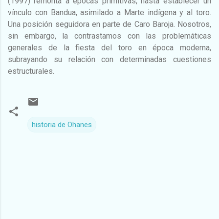
(1997) remonta a épocas primitivas, hasta establecer un
vínculo con Bandua, asimilado a Marte indígena y al toro.
Una posición seguidora en parte de Caro Baroja. Nosotros,
sin embargo, la contrastamos con las problemáticas
generales de la fiesta del toro en época moderna,
subrayando su relación con determinadas cuestiones
estructurales.
historia de Ohanes
C
o
m
e
n
t