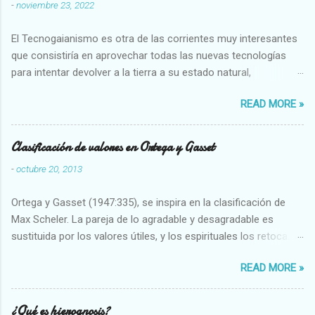
-
noviembre 23, 2022
El Tecnogaianismo es otra de las corrientes muy interesantes
que consistiría en aprovechar todas las nuevas tecnologías
para intentar devolver a la tierra a su estado natural,
restaurarando todo el daño que hemos hecho a la tierra los
READ MORE »
seres humanos.
Clasificación de valores en Ortega y Gasset
-
octubre 20, 2013
Ortega y Gasset (1947:335), se inspira en la clasificación de
Max Scheler. La pareja de lo agradable y desagradable es
sustituida por los valores útiles, y los espirituales los retoca.
Su clasificación queda : 1 UTILES Capaz-Incapaz Caro-Barato
READ MORE »
Abundante-Escaso,etc 2 VITALES Sano-Enfermo Selecto-
Vulgar Enérgico-Inerte Fuerte-Débil,etc. 3 ESPIRITUALES a)
Intelectuales Conocimiento-Error Exacto-Aproximado
¿Qué es hierognosis?