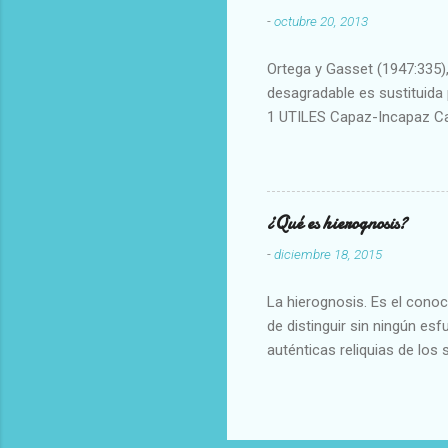
-
octubre 20, 2013
Ortega y Gasset (1947:335), 
desagradable es sustituida p
1 UTILES Capaz-Incapaz C
Vulgar Enérgico-Inerte Fue
Aproximado Evidente-Proba
Escrupuloso-Relajado Leal-
Armonioso-Inarmonioso 4 R
¿Qué es hierognosis?
-
diciembre 18, 2015
La hierognosis. Es el cono
de distinguir sin ningún es
auténticas reliquias de los 