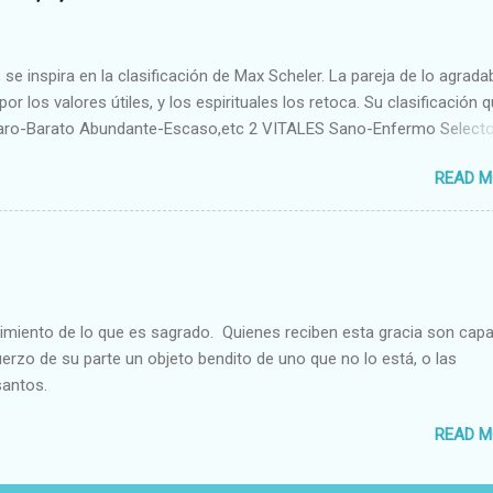
se inspira en la clasificación de Max Scheler. La pareja de lo agrada
or los valores útiles, y los espirituales los retoca. Su clasificación q
aro-Barato Abundante-Escaso,etc 2 VITALES Sano-Enfermo Select
rte-Débil,etc. 3 ESPIRITUALES a) Intelectuales Conocimiento-Error E
READ M
ble,etc b) Morales Bueno-malo Bondadoso-malvado Justo-Injusto
Desleal,etc. d) Estéticos Bello-Feo Gracioso-Tosco Elegante-Ineleg
ELIGIOSOS Santo-Pr...
cimiento de lo que es sagrado. Quienes reciben esta gracia son cap
fuerzo de su parte un objeto bendito de uno que no lo está, o las
santos.
READ M