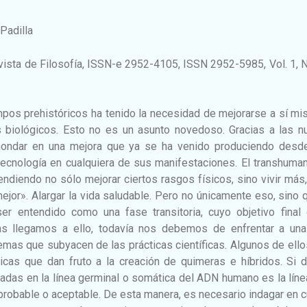
Padilla
vista de Filosofía, ISSN-e 2952-4105, ISSN 2952-5985, Vol. 1, N
pos prehistóricos ha tenido la necesidad de mejorarse a sí mi
s biológicos. Esto no es un asunto novedoso. Gracias a las n
hondar en una mejora que ya se ha venido produciendo desd
tecnología en cualquiera de sus manifestaciones. El transhuma
endiendo no sólo mejorar ciertos rasgos físicos, sino vivir más
ejor». Alargar la vida saludable. Pero no únicamente eso, sino 
r entendido como una fase transitoria, cuyo objetivo final 
tras llegamos a ello, todavía nos debemos de enfrentar a una
emas que subyacen de las prácticas científicas. Algunos de ell
icas que dan fruto a la creación de quimeras e híbridos. Si d
adas en la línea germinal o somática del ADN humano es la lín
robable o aceptable. De esta manera, es necesario indagar en 