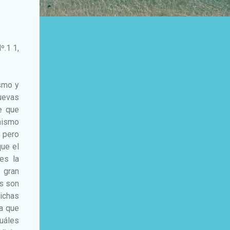
º.1 1,
smo y
uevas
e que
nismo
, pero
que el
es la
 gran
os son
ichas
ea que
cuáles