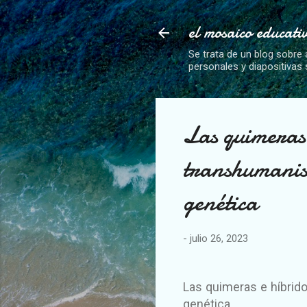
el mosaico educati
Se trata de un blog sobre 
personales y diapositivas
Las quimeras 
transhumanism
genética
-
julio 26, 2023
Las quimeras e híbrid
genética