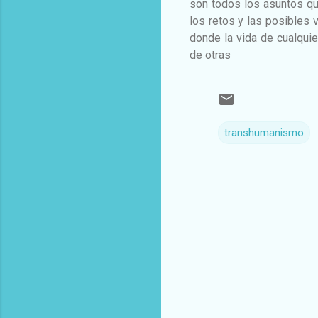
son todos los asuntos qu
los retos y las posibles 
donde la vida de cualquie
de otras
transhumanismo
C
o
m
e
n
t
a
r