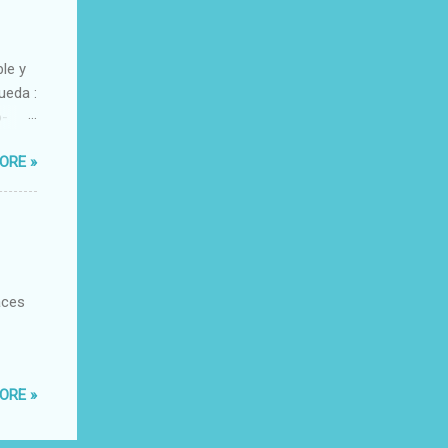
ble y
ueda :
o-
xacto-
ORE »
ante
aces
ORE »