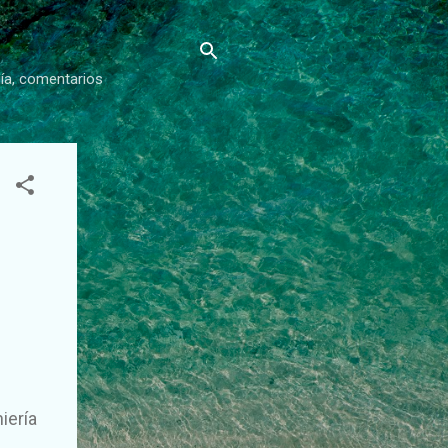
gía, comentarios
iería