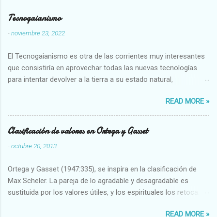
Tecnogaianismo
-
noviembre 23, 2022
El Tecnogaianismo es otra de las corrientes muy interesantes
que consistiría en aprovechar todas las nuevas tecnologías
para intentar devolver a la tierra a su estado natural,
restaurarando todo el daño que hemos hecho a la tierra los
READ MORE »
seres humanos.
Clasificación de valores en Ortega y Gasset
-
octubre 20, 2013
Ortega y Gasset (1947:335), se inspira en la clasificación de
Max Scheler. La pareja de lo agradable y desagradable es
sustituida por los valores útiles, y los espirituales los retoca.
Su clasificación queda : 1 UTILES Capaz-Incapaz Caro-Barato
READ MORE »
Abundante-Escaso,etc 2 VITALES Sano-Enfermo Selecto-