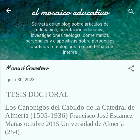
el mosaico educativo
Ir al contenido principal
Se trata de un blog sobre artículos de
educación, orientación educativa,
investigaciones teología, comentarios
personales y diapositivas sobre personajes
filosóficos o teológicos u otros temas de
interes
Manuel Carretero
-
julio 30, 2023
TESIS DOCTORAL
Los Canónigos del Cabildo de la Catedral de
Almería (1505-1936)
Francisco José́ Escámez
Mañas octubre 2015 Universidad de Almería
(254)