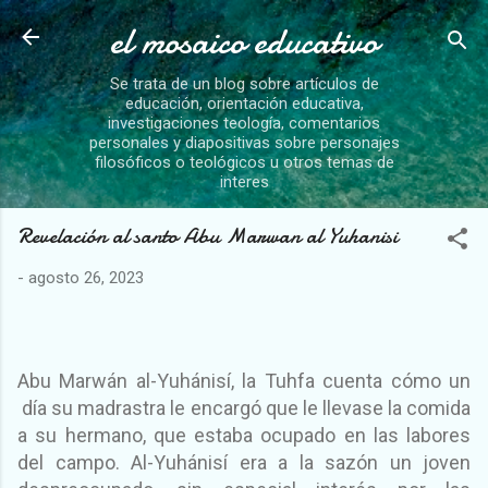
el mosaico educativo
Ir al contenido principal
Se trata de un blog sobre artículos de
educación, orientación educativa,
investigaciones teología, comentarios
personales y diapositivas sobre personajes
filosóficos o teológicos u otros temas de
interes
Revelación al santo Abu Marwan al Yuhanisi
-
agosto 26, 2023
Abu Marwán al-Yuhánisí, la Tuhfa cuenta cómo un
día su madrastra le encargó que le llevase la comida
a su hermano, que estaba ocupado en las labores
del campo. Al-Yuhánisí era a la sazón un joven