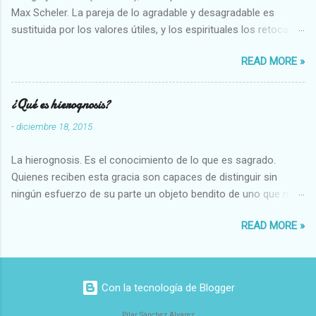
Max Scheler. La pareja de lo agradable y desagradable es
sustituida por los valores útiles, y los espirituales los retoca.
Su clasificación queda : 1 UTILES Capaz-Incapaz Caro-Barato
READ MORE »
Abundante-Escaso,etc 2 VITALES Sano-Enfermo Selecto-
Vulgar Enérgico-Inerte Fuerte-Débil,etc. 3 ESPIRITUALES a)
Intelectuales Conocimiento-Error Exacto-Aproximado
¿Qué es hierognosis?
Evidente-Probable,etc b) Morales Bueno-malo Bondadoso-
-
diciembre 18, 2015
malvado Justo-Injusto Escrupuloso-Relajado Leal-Desleal,etc.
d) Estéticos Bello-Feo Gracioso-Tosco Elegante-Inelegante
La hierognosis. Es el conocimiento de lo que es sagrado.
Armonioso-Inarmonioso 4 RELIGIOSOS Santo-Pr...
Quienes reciben esta gracia son capaces de distinguir sin
ningún esfuerzo de su parte un objeto bendito de uno que no
lo está, o las auténticas reliquias de los santos.
READ MORE »
Con la tecnología de Blogger
Pilar Sánchez Alvarez