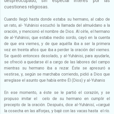
despreocupado, sin especial interés por las
cuestiones religiosas.
Cuando llegó hasta donde estaba su hermano, al cabo de
un rato, al- Yuhánisi escuchó la llamada del almuédano a la
oración, y mencionó el nombre de Dios. Al oírle, el hermano
de al-Yuhánisi, que estaba medio sordo, cayó en la cuenta
de que era viernes, y de que aquélla iba a ser la primera
vez en treinta años que iba a perder la oración del viernes.
Se quedó entonces desolado, y al-Yuhánisi, para ayudarle,
se ofreció a quedarse él a cargo de las labores del campo
mientras su hermano iba a rezar. Éste se apresuró a
vestirse, y, según se marchaba corriendo, pidió a Dios que
arreglase el asunto que había entre Él (Dios) y al-Yuhanis
En ese momento, a éste se le partió el corazón, y se
propuso imitar el celo de su hermano en cumplir el
precepto de la oración. Después, dice al-Yuhánisí, «cargué
la cosecha en las alforjas, y bajé con las vacas hasta el río.