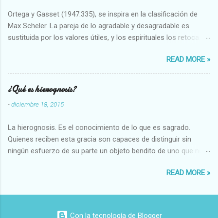
Ortega y Gasset (1947:335), se inspira en la clasificación de
Max Scheler. La pareja de lo agradable y desagradable es
sustituida por los valores útiles, y los espirituales los retoca.
Su clasificación queda : 1 UTILES Capaz-Incapaz Caro-Barato
READ MORE »
Abundante-Escaso,etc 2 VITALES Sano-Enfermo Selecto-
Vulgar Enérgico-Inerte Fuerte-Débil,etc. 3 ESPIRITUALES a)
Intelectuales Conocimiento-Error Exacto-Aproximado
¿Qué es hierognosis?
Evidente-Probable,etc b) Morales Bueno-malo Bondadoso-
-
diciembre 18, 2015
malvado Justo-Injusto Escrupuloso-Relajado Leal-Desleal,etc.
d) Estéticos Bello-Feo Gracioso-Tosco Elegante-Inelegante
La hierognosis. Es el conocimiento de lo que es sagrado.
Armonioso-Inarmonioso 4 RELIGIOSOS Santo-Pr...
Quienes reciben esta gracia son capaces de distinguir sin
ningún esfuerzo de su parte un objeto bendito de uno que no
lo está, o las auténticas reliquias de los santos.
READ MORE »
Con la tecnología de Blogger