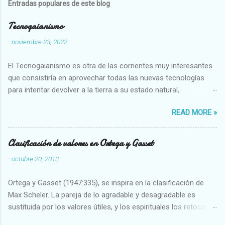
Entradas populares de este blog
Tecnogaianismo
-
noviembre 23, 2022
El Tecnogaianismo es otra de las corrientes muy interesantes
que consistiría en aprovechar todas las nuevas tecnologías
para intentar devolver a la tierra a su estado natural,
restaurarando todo el daño que hemos hecho a la tierra los
READ MORE »
seres humanos.
Clasificación de valores en Ortega y Gasset
-
octubre 20, 2013
Ortega y Gasset (1947:335), se inspira en la clasificación de
Max Scheler. La pareja de lo agradable y desagradable es
sustituida por los valores útiles, y los espirituales los retoca.
Su clasificación queda : 1 UTILES Capaz-Incapaz Caro-Barato