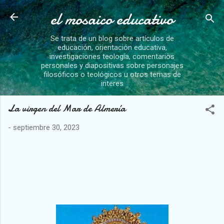
el mosaico educativo
Ir al contenido principal
Se trata de un blog sobre artículos de
educación, orientación educativa,
investigaciones teología, comentarios
personales y diapositivas sobre personajes
filosóficos o teológicos u otros temas de
interes
La virgen del Mar de Almería
-
septiembre 30, 2023