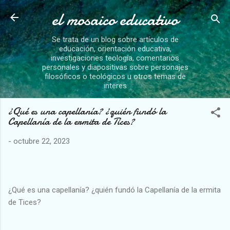
el mosaico educativo
Ir al contenido principal
Se trata de un blog sobre artículos de
educación, orientación educativa,
investigaciones teología, comentarios
personales y diapositivas sobre personajes
filosóficos o teológicos u otros temas de
interes
¿Qué es una capellanía? ¿quién fundó la
Capellanía de la ermita de Tices?
-
octubre 22, 2023
¿Qué es una capellanía? ¿quién fundó la Capellanía de la ermita
de Tices?