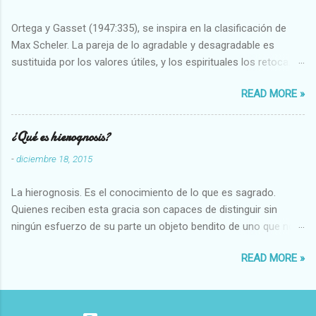
Ortega y Gasset (1947:335), se inspira en la clasificación de
Max Scheler. La pareja de lo agradable y desagradable es
sustituida por los valores útiles, y los espirituales los retoca.
Su clasificación queda : 1 UTILES Capaz-Incapaz Caro-Barato
READ MORE »
Abundante-Escaso,etc 2 VITALES Sano-Enfermo Selecto-
Vulgar Enérgico-Inerte Fuerte-Débil,etc. 3 ESPIRITUALES a)
Intelectuales Conocimiento-Error Exacto-Aproximado
¿Qué es hierognosis?
Evidente-Probable,etc b) Morales Bueno-malo Bondadoso-
-
diciembre 18, 2015
malvado Justo-Injusto Escrupuloso-Relajado Leal-Desleal,etc.
d) Estéticos Bello-Feo Gracioso-Tosco Elegante-Inelegante
La hierognosis. Es el conocimiento de lo que es sagrado.
Armonioso-Inarmonioso 4 RELIGIOSOS Santo-Pr...
Quienes reciben esta gracia son capaces de distinguir sin
ningún esfuerzo de su parte un objeto bendito de uno que no
lo está, o las auténticas reliquias de los santos.
READ MORE »