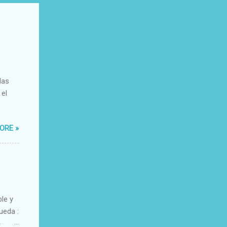
das
 el
ORE »
ble y
ueda :
o-