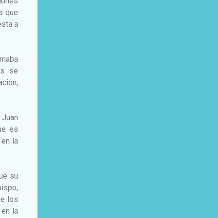
ciones
os que
esta a
sumaba
es se
ción,
e Juan
ue es
 en la
ue su
bispo,
e los
 en la