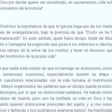
 Dios por donde quiere ser encontrado, en sacramentos, vida ecl
cimientos de la historia”.
Eméritos la importancia de que la Iglesia haga uso de los med
rea de evangelización, bajo la premisa de que “Cristo se ha 
municación”. En este sentido, quien fuera obispo titular de Alc
ón y Cartagena ha esgrimido que pese a los intereses e ideolo
irse campo en la selva de los medios y tener un discurso qu
l testimonio de la propia vida”.
a que nadie está exento de que el mensaje se distorsione, como
n numerosas ocasiones, especialmente durante su etapa
n cuestiones relacionadas con la vida humana, el matrimonio
s lobbys organizados las palabras que un obispo puede pronunc
ideologías, por lo que se distorsionan palabras. Ha habido mo
menazas de muerte, pero uno ha confiado su vida en Dios y ha
ando quieren distorsionar presciden del sujeto, y si me conoc
enso y defiendo y nos podríamos enamorar juntos”, ha manifesta