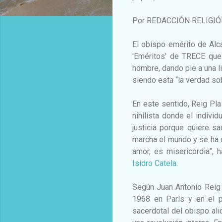
Por REDACCIÓN RELIGI
El obispo emérito de Alc
'Eméritos' de TRECE que 
hombre, dando pie a una li
siendo esta “la verdad so
En este sentido, Reig P
nihilista donde el indivi
justicia porque quiere s
marcha el mundo y se ha d
amor, es misericordia”,
Isidro Catela.
Según Juan Antonio Reig 
1968 en París y en el po
sacerdotal del obispo ali