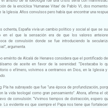
n el ámbito de la ideología fue una crisis seria con manifesta
ación de la encíclica 'Humanae Vitae' de Pablo VI, dos moment
la Iglesia. Años convulsos pero había que encontrar una respu
s ochenta, España vivía un cambio político y social al que se 
o en el que la sensación era de que los valores anteior
oca de convulsión donde se fue introduciendo la seculariza
ial”, argumenta.
po emérito de Alcalá de Henares considera que el pontificado d
bálsamo de aceite en favor de la serenidad: “Destacaba lo q
itorio o efímero, volvimos a centrarnos en Dios, en la Iglesia y
ado.
g Pla ha subrayado que fue “una época de profundización, porq
n la vida teologal como gran pensamiento”. Ahora, afirma el o
evo de convulsión: “Vivimos tiempos de distracción, espero qu
e. Lo evidente es que siempre el Papa nos tiene que fortalecer