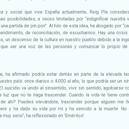
tica y social que vive España actualmente, Reig Pla consider
 posibilidades, a veces limitadas por “indignificar nuestra v
una partida de pin pon”. Al hilo de esta idea, ha abogado por “c
endimiento, de reconciliación, de escucharnos. Hay una crisis
s, un descenso de la cultura en nuestro pueblo debido a la ing
ne que ser una voz de las personas y comunicar lo propio de 
e, ha afirmado podría estar detrás en parte de la elevada ta
uestro país: once diarios o 4.000 al año, lo que podría ser un s
El suicidio va unido al sinsentido, vivir sin sentido, agobiarse c
a luz que no te haga trascender. Cuando la vida te tiene cont
de ahí? Puedes elevándote, trascender porque alguien me ll
iere y ha dado su vida por mí y ha vencido a la muerte. No 
a muy serio”, ha reflexionado en 'Eméritos'.