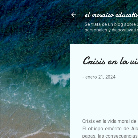
el mosaico educati
Se trata de un blog sobre 
personales y diapositivas
Crisis en la 
-
enero 21, 2024
Crisis en la vida moral de
El obispo emérito de Alc
papas, las consecuencias 