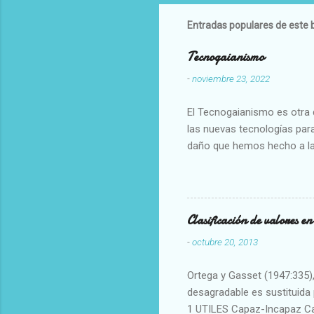
Entradas populares de este 
Tecnogaianismo
-
noviembre 23, 2022
El Tecnogaianismo es otra d
las nuevas tecnologías para
daño que hemos hecho a la
Clasificación de valores e
-
octubre 20, 2013
Ortega y Gasset (1947:335), 
desagradable es sustituida p
1 UTILES Capaz-Incapaz C