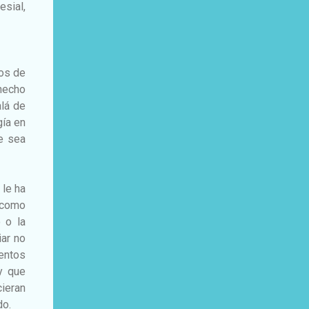
esial,
ios de
hecho
alá de
gía en
e sea
 le ha
 como
 o la
iar no
mentos
y que
ieran
do.