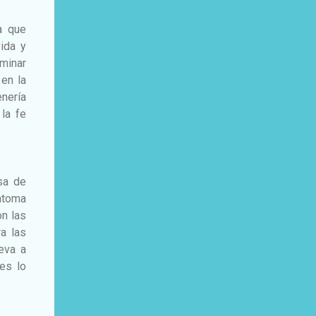
a que
ida y
aminar
 en la
enería
la fe
sa de
íntoma
on las
ra las
eva a
es lo