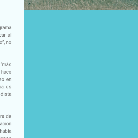
grama
ar al
o”, no
 “más
o hace
uso en
ía, es
dista
era de
ación
 había