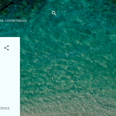
gía, comentarios
timos