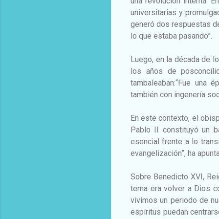
una revolución interna. E
universitarias y promulg
generó dos respuestas de 
lo que estaba pasando”.
Luego, en la década de lo
los años de posconcili
tambaleaban:“Fue una ép
también con ingenería soc
En este contexto, el obis
Pablo II constituyó un 
esencial frente a lo trans
evangelización”, ha apunt
Sobre Benedicto XVI, Rei
tema era volver a Dios co
vivimos un periodo de nu
espíritus puedan centrars