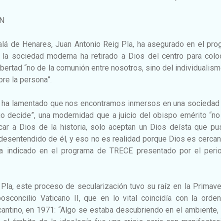
ÓN
alá de Henares, Juan Antonio Reig Pla, ha asegurado en el pro
la sociedad moderna ha retirado a Dios del centro para coloc
bertad “no de la comunión entre nosotros, sino del individualism
bre la persona”.
la ha lamentado que nos encontramos inmersos en una sociedad
duo decide”, una modernidad que a juicio del obispo emérito “n
acar a Dios de la historia, solo aceptan un Dios deísta que p
esentendido de él, y eso no es realidad porque Dios es cercan
 ha indicado en el programa de TRECE presentado por el perio
Pla, este proceso de secularización tuvo su raíz en la Primav
sconcilio Vaticano II, que en lo vital coincidía con la orden
cantino, en 1971: “Algo se estaba descubriendo en el ambiente,