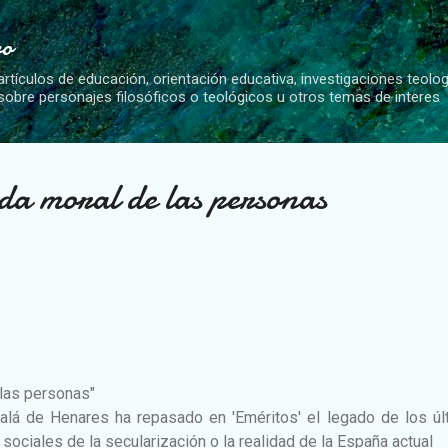
Ir al contenido principal
vo
artículos de educación, orientación educativa, investigaciones teolo
 sobre personajes filosóficos o teológicos u otros temas de interes
vida moral de las personas
 las personas"
alá de Henares ha repasado en 'Eméritos' el legado de los úl
sociales de la secularización o la realidad de la España actual