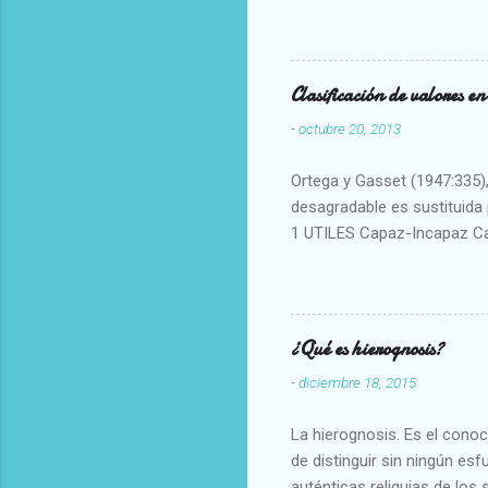
Clasificación de valores e
-
octubre 20, 2013
Ortega y Gasset (1947:335), 
desagradable es sustituida p
1 UTILES Capaz-Incapaz C
Vulgar Enérgico-Inerte Fue
Aproximado Evidente-Proba
Escrupuloso-Relajado Leal-
Armonioso-Inarmonioso 4 R
¿Qué es hierognosis?
-
diciembre 18, 2015
La hierognosis. Es el cono
de distinguir sin ningún es
auténticas reliquias de los 