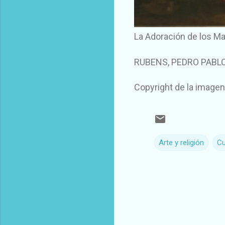
La Adoración de los M
RUBENS, PEDRO PABL
Copyright de la image
Arte y religión
Cu
C
o
m
e