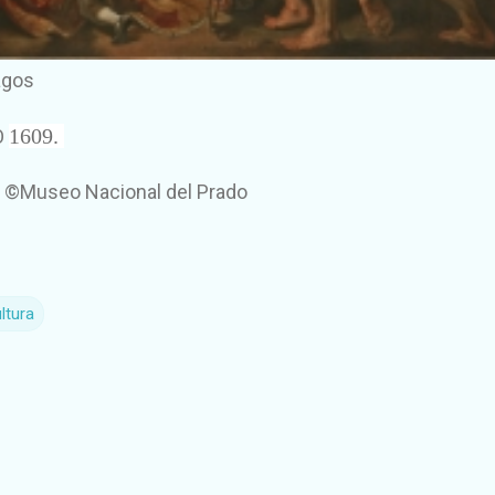
agos
1609.
O
n ©Museo Nacional del Prado
ltura