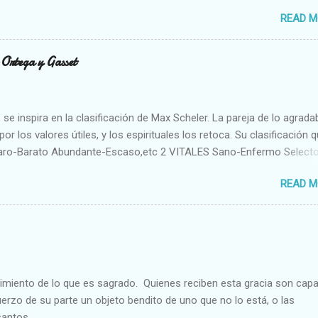
READ M
n Ortega y Gasset
se inspira en la clasificación de Max Scheler. La pareja de lo agrada
or los valores útiles, y los espirituales los retoca. Su clasificación q
aro-Barato Abundante-Escaso,etc 2 VITALES Sano-Enfermo Select
rte-Débil,etc. 3 ESPIRITUALES a) Intelectuales Conocimiento-Error E
READ M
ble,etc b) Morales Bueno-malo Bondadoso-malvado Justo-Injusto
Desleal,etc. d) Estéticos Bello-Feo Gracioso-Tosco Elegante-Ineleg
ELIGIOSOS Santo-Pr...
cimiento de lo que es sagrado. Quienes reciben esta gracia son cap
fuerzo de su parte un objeto bendito de uno que no lo está, o las
santos.