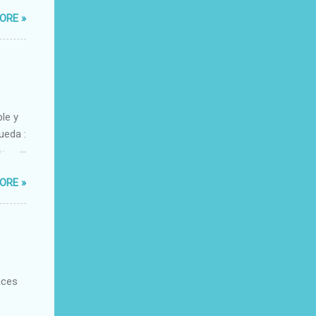
ORE »
ble y
ueda :
o-
xacto-
ORE »
ante
aces