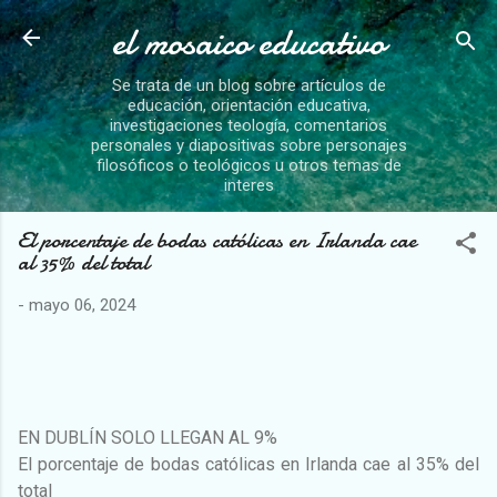
el mosaico educativo
Ir al contenido principal
Se trata de un blog sobre artículos de
educación, orientación educativa,
investigaciones teología, comentarios
personales y diapositivas sobre personajes
filosóficos o teológicos u otros temas de
interes
El porcentaje de bodas católicas en Irlanda cae
al 35% del total
-
mayo 06, 2024
EN DUBLÍN SOLO LLEGAN AL 9%
El porcentaje de bodas católicas en Irlanda cae al 35% del
total