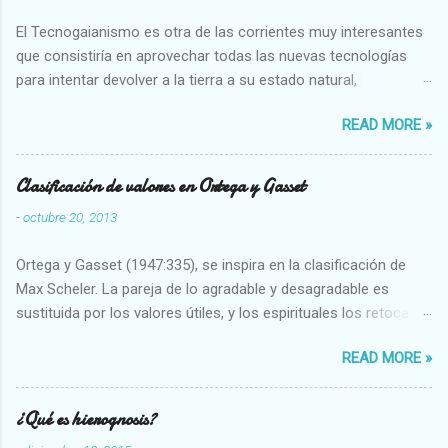
El Tecnogaianismo es otra de las corrientes muy interesantes
que consistiría en aprovechar todas las nuevas tecnologías
para intentar devolver a la tierra a su estado natural,
restaurarando todo el daño que hemos hecho a la tierra los
READ MORE »
seres humanos.
Clasificación de valores en Ortega y Gasset
-
octubre 20, 2013
Ortega y Gasset (1947:335), se inspira en la clasificación de
Max Scheler. La pareja de lo agradable y desagradable es
sustituida por los valores útiles, y los espirituales los retoca.
Su clasificación queda : 1 UTILES Capaz-Incapaz Caro-Barato
READ MORE »
Abundante-Escaso,etc 2 VITALES Sano-Enfermo Selecto-
Vulgar Enérgico-Inerte Fuerte-Débil,etc. 3 ESPIRITUALES a)
Intelectuales Conocimiento-Error Exacto-Aproximado
¿Qué es hierognosis?
Evidente-Probable,etc b) Morales Bueno-malo Bondadoso-