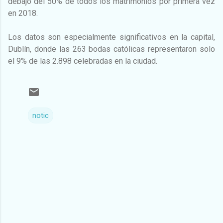
debajo del 50% de todos los matrimonios por primera vez
en 2018.
Los datos son especialmente significativos en la capital,
Dublín, donde las 263 bodas católicas representaron solo
el 9% de las 2.898 celebradas en la ciudad.
notic
C
o
m
e
n
t