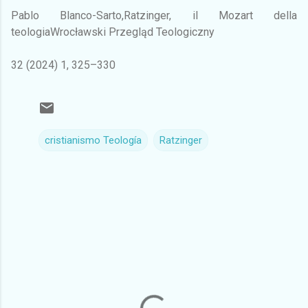
Pablo Blanco-Sarto,Ratzinger, il Mozart della
teologiaWrocławski Przegląd Teologiczny
32 (2024) 1, 325–330
cristianismo Teología
Ratzinger
C
o
m
e
n
t
a