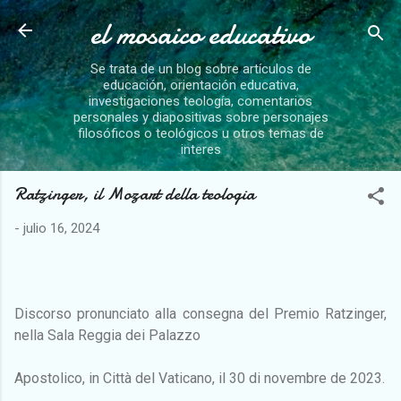
el mosaico educativo
Ir al contenido principal
Se trata de un blog sobre artículos de
educación, orientación educativa,
investigaciones teología, comentarios
personales y diapositivas sobre personajes
filosóficos o teológicos u otros temas de
interes
Ratzinger, il Mozart della teologia
-
julio 16, 2024
Discorso pronunciato alla consegna del Premio Ratzinger,
nella Sala Reggia dei Palazzo
Apostolico, in Città del Vaticano, il 30 di novembre de 2023.