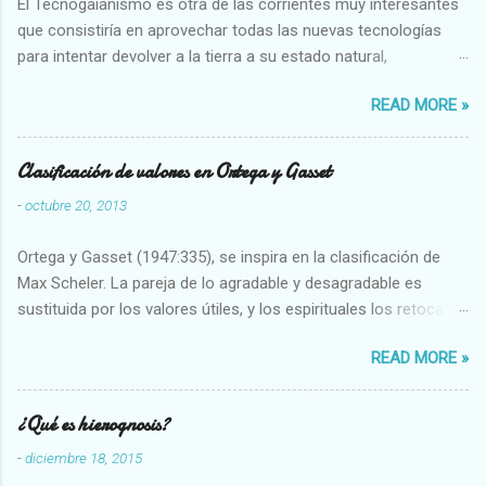
El Tecnogaianismo es otra de las corrientes muy interesantes
que consistiría en aprovechar todas las nuevas tecnologías
para intentar devolver a la tierra a su estado natural,
restaurarando todo el daño que hemos hecho a la tierra los
READ MORE »
seres humanos.
Clasificación de valores en Ortega y Gasset
-
octubre 20, 2013
Ortega y Gasset (1947:335), se inspira en la clasificación de
Max Scheler. La pareja de lo agradable y desagradable es
sustituida por los valores útiles, y los espirituales los retoca.
Su clasificación queda : 1 UTILES Capaz-Incapaz Caro-Barato
READ MORE »
Abundante-Escaso,etc 2 VITALES Sano-Enfermo Selecto-
Vulgar Enérgico-Inerte Fuerte-Débil,etc. 3 ESPIRITUALES a)
Intelectuales Conocimiento-Error Exacto-Aproximado
¿Qué es hierognosis?
Evidente-Probable,etc b) Morales Bueno-malo Bondadoso-
-
diciembre 18, 2015
malvado Justo-Injusto Escrupuloso-Relajado Leal-Desleal,etc.