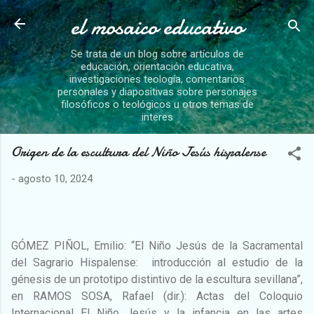
el mosaico educativo
Ir al contenido principal
Se trata de un blog sobre artículos de
educación, orientación educativa,
investigaciones teología, comentarios
personales y diapositivas sobre personajes
filosóficos o teológicos u otros temas de
interes
Origen de la escultura del Niño Jesús hispalense
-
agosto 10, 2024
GÓMEZ PIÑOL, Emilio: “El Niño Jesús de la Sacramental
del Sagrario Hispalense: introducción al estudio de la
génesis de un prototipo distintivo de la escultura sevillana”,
en RAMOS SOSA, Rafael (dir.): Actas del Coloquio
Internacional El Niño Jesús y la infancia en las artes