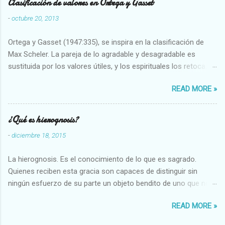
Clasificación de valores en Ortega y Gasset
-
octubre 20, 2013
Ortega y Gasset (1947:335), se inspira en la clasificación de
Max Scheler. La pareja de lo agradable y desagradable es
sustituida por los valores útiles, y los espirituales los retoca.
Su clasificación queda : 1 UTILES Capaz-Incapaz Caro-Barato
READ MORE »
Abundante-Escaso,etc 2 VITALES Sano-Enfermo Selecto-
Vulgar Enérgico-Inerte Fuerte-Débil,etc. 3 ESPIRITUALES a)
Intelectuales Conocimiento-Error Exacto-Aproximado
¿Qué es hierognosis?
Evidente-Probable,etc b) Morales Bueno-malo Bondadoso-
-
diciembre 18, 2015
malvado Justo-Injusto Escrupuloso-Relajado Leal-Desleal,etc.
d) Estéticos Bello-Feo Gracioso-Tosco Elegante-Inelegante
La hierognosis. Es el conocimiento de lo que es sagrado.
Armonioso-Inarmonioso 4 RELIGIOSOS Santo-Pr...
Quienes reciben esta gracia son capaces de distinguir sin
ningún esfuerzo de su parte un objeto bendito de uno que no
lo está, o las auténticas reliquias de los santos.
READ MORE »