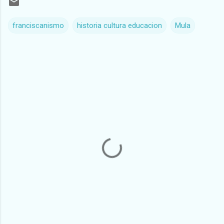
franciscanismo
historia cultura educacion
Mula
C
o
m
e
n
t
a
r
i
o
s