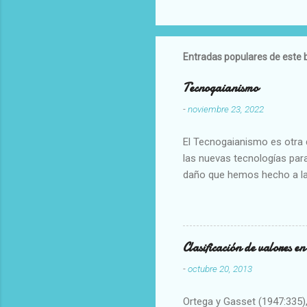
Entradas populares de este 
Tecnogaianismo
-
noviembre 23, 2022
El Tecnogaianismo es otra d
las nuevas tecnologías para
daño que hemos hecho a la
Clasificación de valores e
-
octubre 20, 2013
Ortega y Gasset (1947:335), 