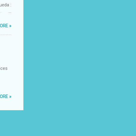
ueda :
o-
xacto-
ORE »
ante
aces
ORE »