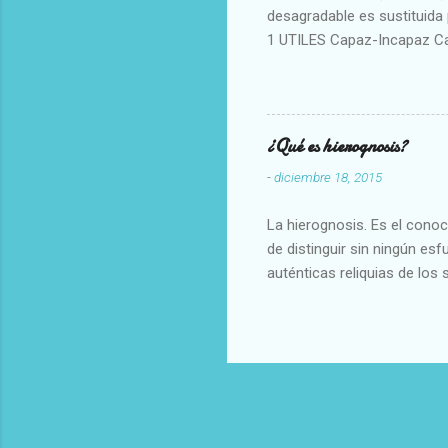
desagradable es sustituida p
1 UTILES Capaz-Incapaz C
Vulgar Enérgico-Inerte Fue
Aproximado Evidente-Proba
Escrupuloso-Relajado Leal-
Armonioso-Inarmonioso 4 R
¿Qué es hierognosis?
-
diciembre 18, 2015
La hierognosis. Es el cono
de distinguir sin ningún es
auténticas reliquias de los 