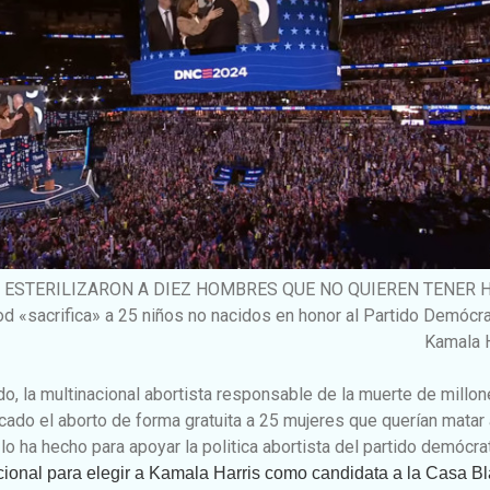
 ESTERILIZARON A DIEZ HOMBRES QUE NO QUIEREN TENER 
d «sacrifica» a 25 niños no nacidos en honor al Partido Demócr
Kamala H
o, la multinacional abortista responsable de la muerte de millo
icado el aborto de forma gratuita a 25 mujeres que querían matar
 lo ha hecho para apoyar la politica abortista del partido demócra
ional para elegir a Kamala Harris como candidata a la Casa Bl