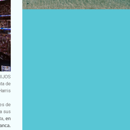
HIJOS
ata de
arris
nes de
 a sus
ta
, en
anca.