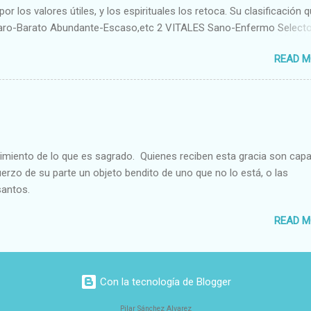
or los valores útiles, y los espirituales los retoca. Su clasificación q
aro-Barato Abundante-Escaso,etc 2 VITALES Sano-Enfermo Select
rte-Débil,etc. 3 ESPIRITUALES a) Intelectuales Conocimiento-Error E
READ M
ble,etc b) Morales Bueno-malo Bondadoso-malvado Justo-Injusto
Desleal,etc. d) Estéticos Bello-Feo Gracioso-Tosco Elegante-Ineleg
ELIGIOSOS Santo-Pr...
cimiento de lo que es sagrado. Quienes reciben esta gracia son cap
fuerzo de su parte un objeto bendito de uno que no lo está, o las
santos.
READ M
Con la tecnología de Blogger
Pilar Sánchez Alvarez