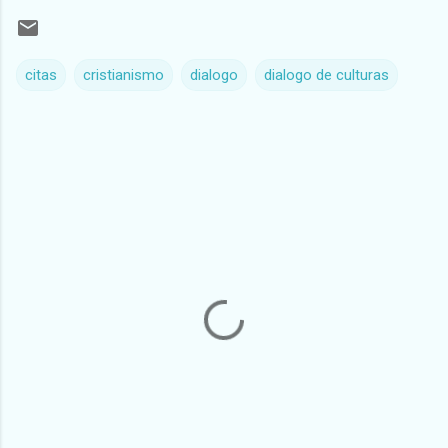
citas
cristianismo
dialogo
dialogo de culturas
C
o
m
e
n
t
a
r
i
o
s