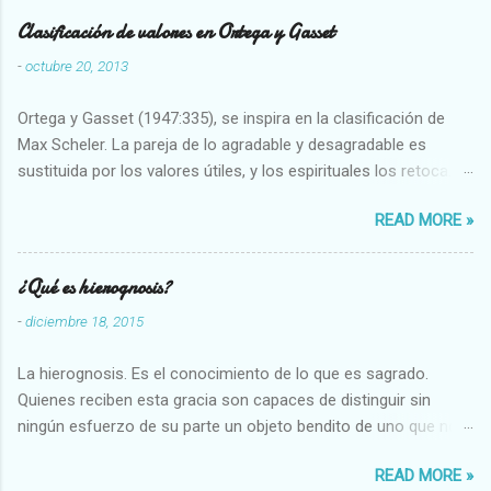
Clasificación de valores en Ortega y Gasset
-
octubre 20, 2013
Ortega y Gasset (1947:335), se inspira en la clasificación de
Max Scheler. La pareja de lo agradable y desagradable es
sustituida por los valores útiles, y los espirituales los retoca.
Su clasificación queda : 1 UTILES Capaz-Incapaz Caro-Barato
READ MORE »
Abundante-Escaso,etc 2 VITALES Sano-Enfermo Selecto-
Vulgar Enérgico-Inerte Fuerte-Débil,etc. 3 ESPIRITUALES a)
Intelectuales Conocimiento-Error Exacto-Aproximado
¿Qué es hierognosis?
Evidente-Probable,etc b) Morales Bueno-malo Bondadoso-
-
diciembre 18, 2015
malvado Justo-Injusto Escrupuloso-Relajado Leal-Desleal,etc.
d) Estéticos Bello-Feo Gracioso-Tosco Elegante-Inelegante
La hierognosis. Es el conocimiento de lo que es sagrado.
Armonioso-Inarmonioso 4 RELIGIOSOS Santo-Pr...
Quienes reciben esta gracia son capaces de distinguir sin
ningún esfuerzo de su parte un objeto bendito de uno que no
lo está, o las auténticas reliquias de los santos.
READ MORE »