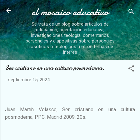
el mosaico educativo
Ir al contenido principal
Se trata de un blog sobre artículos de
educación, orientación educativa,
investigaciones teología, comentarios
personales y diapositivas sobre personajes
filosóficos o teológicos u otros temas de
interes
Ser cristiano en una cultura posmoderna,
-
septiembre 15, 2024
Juan Martín Velasco, Ser cristiano en una cultura
posmoderna, PPC, Madrid 2009, 20s.