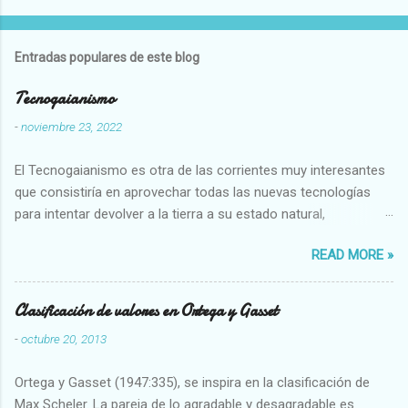
Entradas populares de este blog
Tecnogaianismo
-
noviembre 23, 2022
El Tecnogaianismo es otra de las corrientes muy interesantes
que consistiría en aprovechar todas las nuevas tecnologías
para intentar devolver a la tierra a su estado natural,
restaurarando todo el daño que hemos hecho a la tierra los
READ MORE »
seres humanos.
Clasificación de valores en Ortega y Gasset
-
octubre 20, 2013
Ortega y Gasset (1947:335), se inspira en la clasificación de
Max Scheler. La pareja de lo agradable y desagradable es