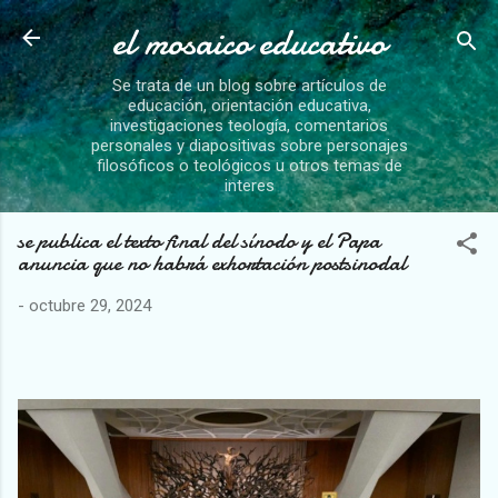
el mosaico educativo
Ir al contenido principal
Se trata de un blog sobre artículos de
educación, orientación educativa,
investigaciones teología, comentarios
personales y diapositivas sobre personajes
filosóficos o teológicos u otros temas de
interes
se publica el texto final del sínodo y el Papa
anuncia que no habrá exhortación postsinodal
-
octubre 29, 2024