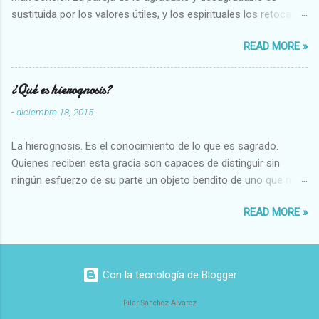
sustituida por los valores útiles, y los espirituales los retoca.
Su clasificación queda : 1 UTILES Capaz-Incapaz Caro-Barato
READ MORE »
Abundante-Escaso,etc 2 VITALES Sano-Enfermo Selecto-
Vulgar Enérgico-Inerte Fuerte-Débil,etc. 3 ESPIRITUALES a)
Intelectuales Conocimiento-Error Exacto-Aproximado
¿Qué es hierognosis?
Evidente-Probable,etc b) Morales Bueno-malo Bondadoso-
-
diciembre 18, 2015
malvado Justo-Injusto Escrupuloso-Relajado Leal-Desleal,etc.
d) Estéticos Bello-Feo Gracioso-Tosco Elegante-Inelegante
La hierognosis. Es el conocimiento de lo que es sagrado.
Armonioso-Inarmonioso 4 RELIGIOSOS Santo-Pr...
Quienes reciben esta gracia son capaces de distinguir sin
ningún esfuerzo de su parte un objeto bendito de uno que no
lo está, o las auténticas reliquias de los santos.
READ MORE »
Con la tecnología de Blogger
Pilar Sánchez Alvarez