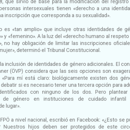
, que sirvió de base para la modificación del registro c
s personas intersexuales tienen «derecho a una identid
una inscripción que corresponda a su sexualidad».
o es «tan amplio» que incluye otras identidades de g
y «femenino». A la luz del «derecho humano al respeto 
», no hay obligación de limitar las inscripciones oficial
ujer», determinó el Tribunal Constitucional.
o la inclusión de identidades de género adicionales. El con
ner (ÖVP) considera que las seis opciones son exager
 «Para mí está claro: biológicamente existen dos gén
debatir si es necesario tener una tercera opción para ad
entificados con ninguno de los dos. Pero plantear
n de género en instituciones de cuidado infantil 
e lugar».
el FPÖ a nivel nacional, escribió en Facebook: «¿Esto se 
 Nuestros hijos deben ser protegidos de este circ