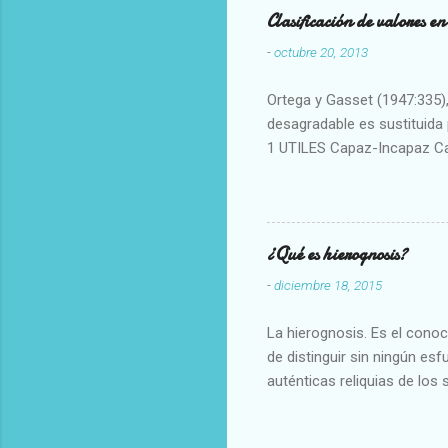
Clasificación de valores e
-
octubre 20, 2013
Ortega y Gasset (1947:335), 
desagradable es sustituida p
1 UTILES Capaz-Incapaz C
Vulgar Enérgico-Inerte Fue
Aproximado Evidente-Proba
Escrupuloso-Relajado Leal-
Armonioso-Inarmonioso 4 R
¿Qué es hierognosis?
-
diciembre 18, 2015
La hierognosis. Es el cono
de distinguir sin ningún es
auténticas reliquias de los 