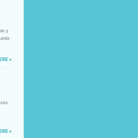
ble y
ueda :
o-
xacto-
ORE »
ante
aces
ORE »