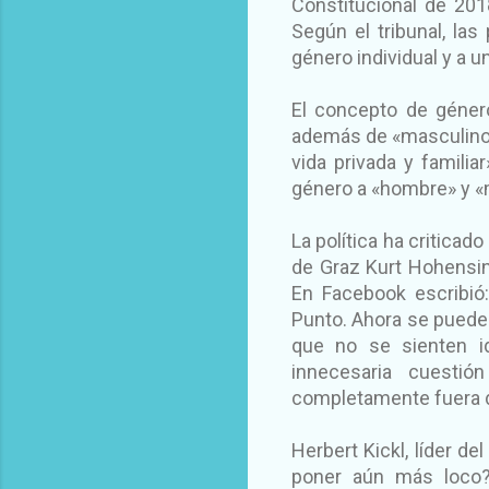
Constitucional de 2018
Según el tribunal, la
género individual y a 
El concepto de géner
además de «masculino» 
vida privada y familiar
género a «hombre» y «m
La política ha criticad
de Graz Kurt Hohensin
En Facebook escribió:
Punto. Ahora se puede 
que no se sienten id
innecesaria cuestió
completamente fuera d
Herbert Kickl, líder d
poner aún más loco?