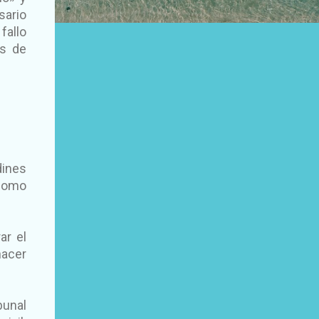
sario
fallo
es de
dines
 como
ar el
hacer
bunal