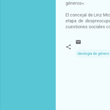
géneros».
El concejal de Linz Mi
etapa de despreocupa
cuestiones sociales c
ideologia de género
C
o
m
e
n
t
a