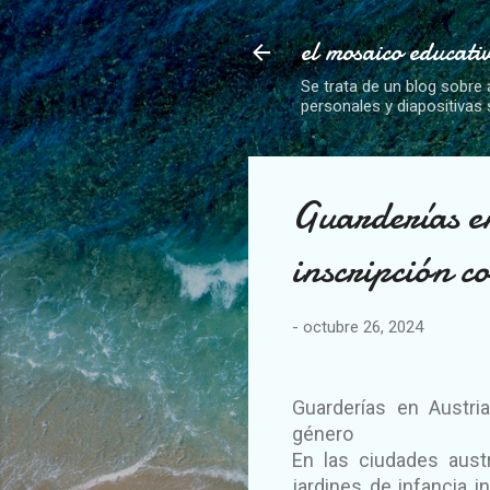
el mosaico educati
Se trata de un blog sobre 
personales y diapositivas
Guarderías en
inscripción c
-
octubre 26, 2024
Guarderías en Austri
género
En las ciudades austr
jardines de infancia 