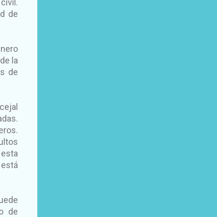
ivil.
ad de
énero
de la
es de
cejal
adas.
eros.
ultos
 esta
está
puede
o de