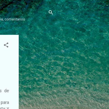
gía, comentarios
es de
 para
no» y