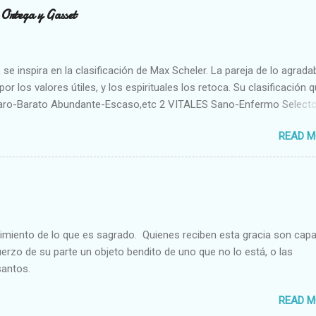
n Ortega y Gasset
se inspira en la clasificación de Max Scheler. La pareja de lo agrada
or los valores útiles, y los espirituales los retoca. Su clasificación q
aro-Barato Abundante-Escaso,etc 2 VITALES Sano-Enfermo Select
rte-Débil,etc. 3 ESPIRITUALES a) Intelectuales Conocimiento-Error E
READ M
ble,etc b) Morales Bueno-malo Bondadoso-malvado Justo-Injusto
Desleal,etc. d) Estéticos Bello-Feo Gracioso-Tosco Elegante-Ineleg
ELIGIOSOS Santo-Pr...
cimiento de lo que es sagrado. Quienes reciben esta gracia son cap
fuerzo de su parte un objeto bendito de uno que no lo está, o las
santos.
READ M