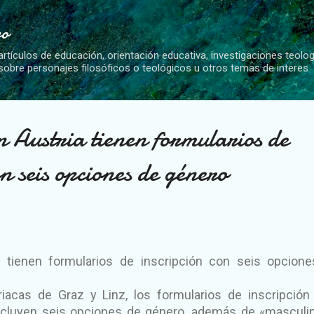
Ir al contenido principal
vo
artículos de educación, orientación educativa, investigaciones teolo
 sobre personajes filosóficos o teológicos u otros temas de interes
 Austria tienen formularios de
on seis opciones de género
a tienen formularios de inscripción con seis opcion
iacas de Graz y Linz, los formularios de inscripción
incluyen seis opciones de género, además de «masculi