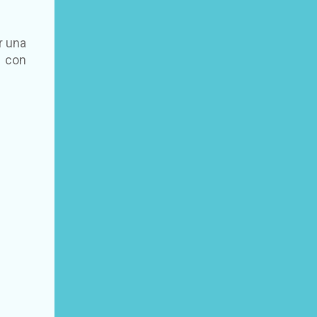
r una
s con